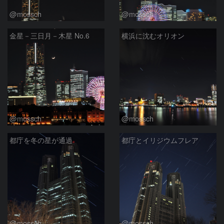
@mossch
@mossch
金星－三日月－木星 No.6
横浜に沈むオリオン
@mossch
@mossch
都庁を冬の星が通過
都庁とイリジウムフレア
@mossch
@mossch