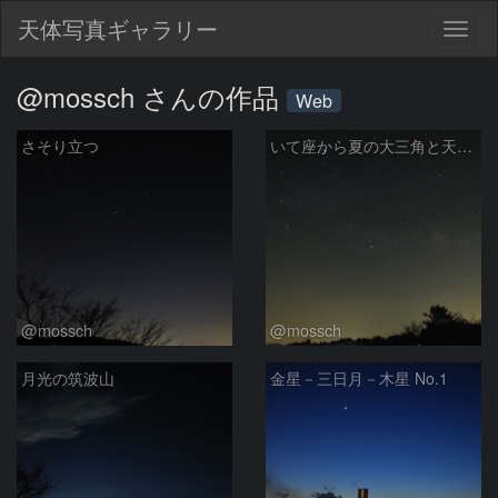
天体写真ギャラリー
Togg
navig
@mossch さんの作品
Web
さそり立つ
いて座から夏の大三角と天の川
@mossch
@mossch
月光の筑波山
金星－三日月－木星 No.1