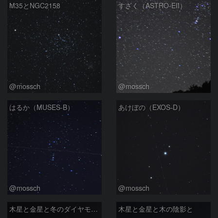
M35とNGC2158
すざく（ASTRO-EII）
@mossch
@mossch
はるか（MUSES-B）
あけぼの（EXOS-D）
@mossch
@mossch
木星と金星と冬のダイヤモンドと
木星と金星と木の陰影と