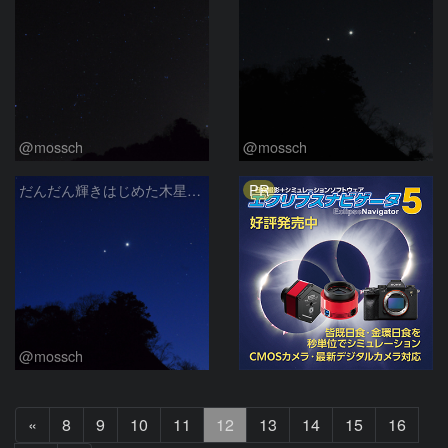
@mossch
@mossch
PR
だんだん輝きはじめた木星と金星
@mossch
前
«
8
9
10
11
12
13
14
15
16
へ