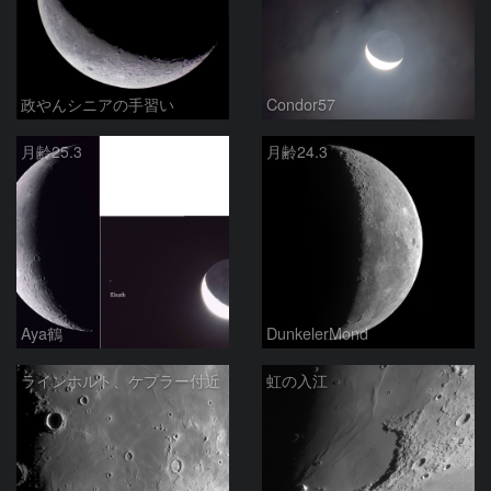
政やんシニアの手習い
Condor57
月齢25.3
月齢24.3
Aya鶴
DunkelerMond
ラインホルト、ケプラー付近
虹の入江