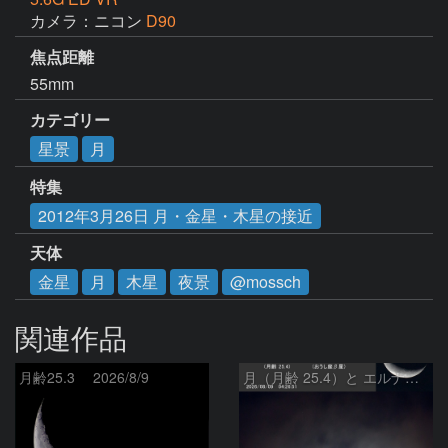
カメラ：ニコン
D90
焦点距離
55mm
カテゴリー
星景
月
特集
2012年3月26日 月・金星・木星の接近
天体
金星
月
木星
夜景
@mossch
関連作品
月齢25.3 2026/8/9
月（月齢 25.4）と エルナト（おうし座β星）