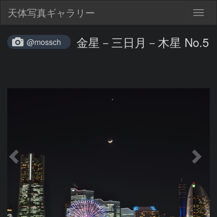
天体写真ギャラリー
Togg
navig
金星－三日月－木星 No.5
@mossch