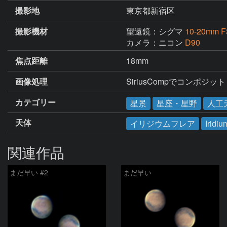
撮影地
東京都新宿区
撮影機材
望遠鏡：シグマ
10-20mm F
カメラ：ニコン
D90
焦点距離
18mm
画像処理
SiriusCompでコンポジット
カテゴリー
星景
星座・星野
人工
天体
イリジウムフレア
Iridiu
関連作品
まだ早い #2
まだ早い