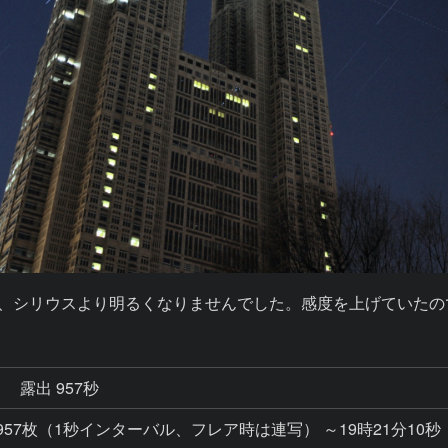
が、シリウスより明るくなりませんでした。感度を上げていた
秒
露出 957秒
1.6秒x957枚（1秒インターバル、フレア時は連写） ～19時21分10秒