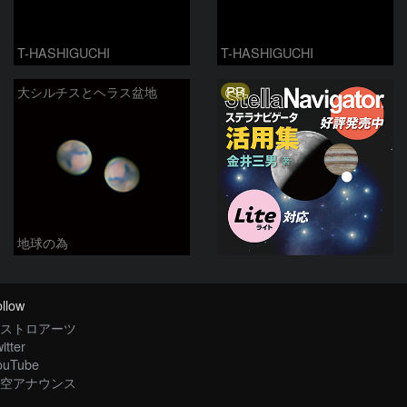
T-HASHIGUCHI
T-HASHIGUCHI
PR
大シルチスとヘラス盆地
地球の為
llow
ストロアーツ
itter
ouTube
空アナウンス