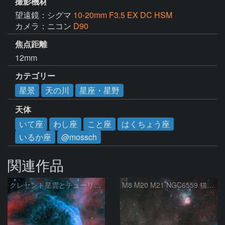
撮影機材
望遠鏡：シグマ
10-20mm F3.5 EX DC HSM
カメラ：ニコン
D90
焦点距離
12mm
カテゴリー
星景
天の川
星座・星野
天体
いて座
わし座
こと座
はくちょう座
いるか座
@mossch
関連作品
クレセント星雲とチューリップ星雲の真ん中あたりにある星雲 NGC6883 ???
M8 M20 M21 NGC6559 猫の手星雲 いて座