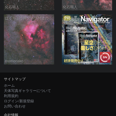
化石職人
化石職人
PR
はくちょう座デネブ付近の空域 260720
momonako
サイトマップ
ホーム
天体写真ギャラリーについて
利用規約
ログイン/新規登録
お問い合わせ
会社情報