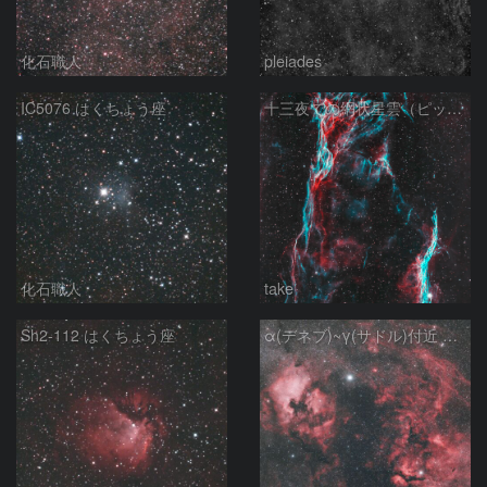
化石職人
pleiades
IC5076 はくちょう座
十三夜での網状星雲（ピッカリングの三角）
化石職人
take
Sh2-112 はくちょう座
α(デネブ)~γ(サドル)付近 NGC7000 北アメリカ星雲 IC5067~5070 ペリカン星雲 はくちょう座