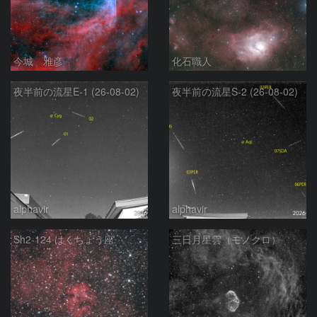
今城 雅彦
化石職人
夜半前の流星E-1 (26-08-02)
夜半前の流星S-2 (26-08-02)
alphavir
alphavir
Sh2-124 はくちょう座
三日月星雲（モノクロ）