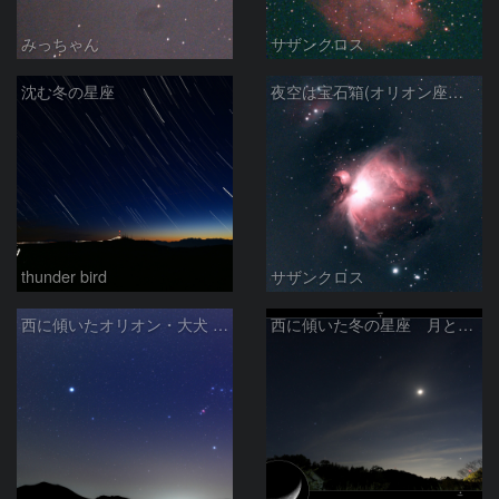
みっちゃん
サザンクロス
沈む冬の星座
夜空は宝石箱(オリオン座大星雲 M42) Seestar50
thunder bird
サザンクロス
西に傾いたオリオン・大犬 (2026/04/21)
西に傾いた冬の星座 月と金星＆木星