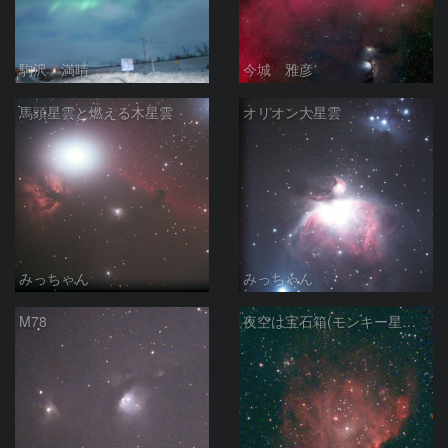
駒沢 満晴
今城 雅彦
馬頭星雲と燃える木星雲
オリオン大星雲
みっちゃん
みっちゃん
M78
夜空は宝石箱(モンキー星雲 NGC2174) Seestar50