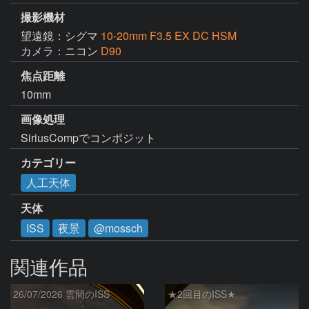
撮影機材
望遠鏡：シグマ
10-20mm F3.5 EX DC HSM
カメラ：ニコン
D90
焦点距離
10mm
画像処理
SiriusCompでコンポジット
カテゴリー
人工天体
天体
ISS
夜景
@mossch
関連作品
26/07/2026 雲間のISS
★2回目のISS★