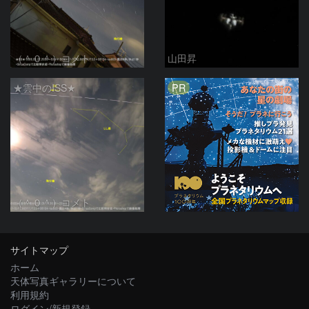
（＾０＾）コメト
山田昇
PR
★雲中のISS★
（＾０＾）コメト
サイトマップ
ホーム
天体写真ギャラリーについて
利用規約
ログイン/新規登録