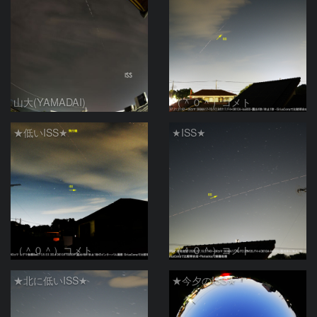
山大(YAMADAI)
（＾０＾）コメト
★低いISS★
★ISS★
（＾０＾）コメト
（＾０＾）コメト
★北に低いISS★
★今夕のISS★