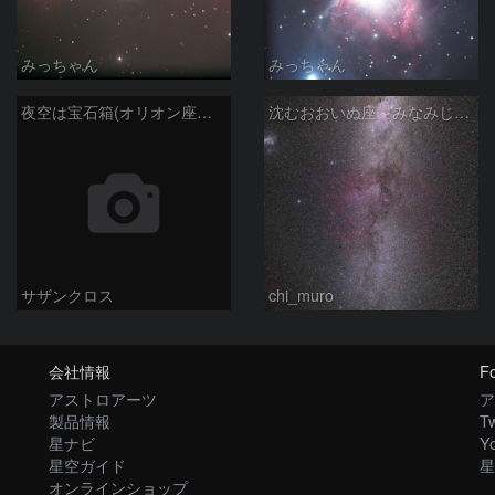
みっちゃん
みっちゃん
夜空は宝石箱(オリオン座大星雲 M42) Seestar50
沈むおおいぬ座～みなみじゅうじ座の天の川
サザンクロス
chi_muro
会社情報
Fo
アストロアーツ
ア
製品情報
Tw
星ナビ
Y
星空ガイド
星
オンラインショップ