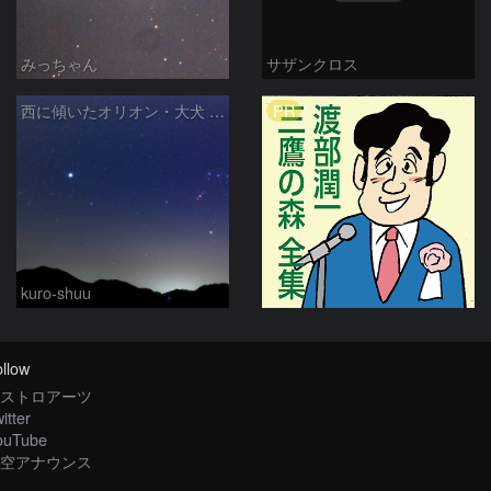
みっちゃん
サザンクロス
PR
西に傾いたオリオン・大犬 (2026/04/21)
kuro-shuu
llow
ストロアーツ
itter
ouTube
空アナウンス