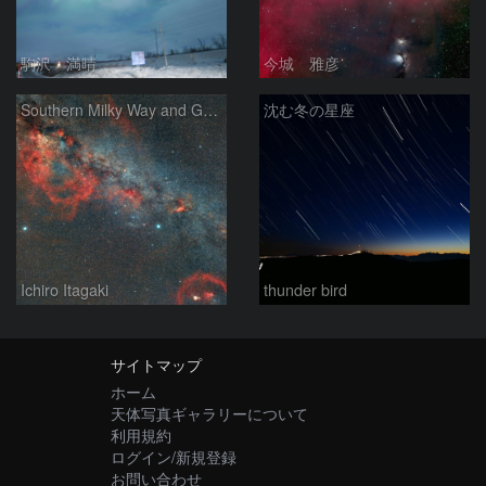
駒沢 満晴
今城 雅彦
Southern Milky Way and Gum Nebula
沈む冬の星座
Ichiro Itagaki
thunder bird
サイトマップ
ホーム
天体写真ギャラリーについて
利用規約
ログイン/新規登録
お問い合わせ