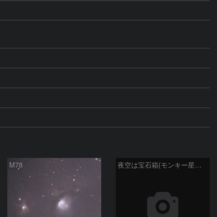
M78
夜空は宝石箱(モンキー星雲 NGC2174) Seestar50