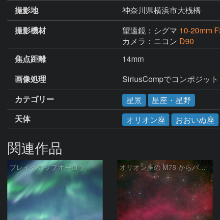
撮影地
神奈川県横浜市大桟橋
撮影機材
望遠鏡：シグマ
10-20mm F
カメラ：ニコン
D90
焦点距離
14mm
画像処理
SiriusCompでコンポジット
カテゴリー
星景
星座・星野
天体
オリオン座
おおいぬ座
関連作品
ブレイクアップオーロラ
オリオン座の M78 からバーナードループをまたいで LDN1622あたり