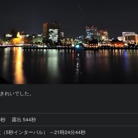
きれいでした。
0秒
露出 544秒
108枚（5秒インターバル） ～21時24分44秒