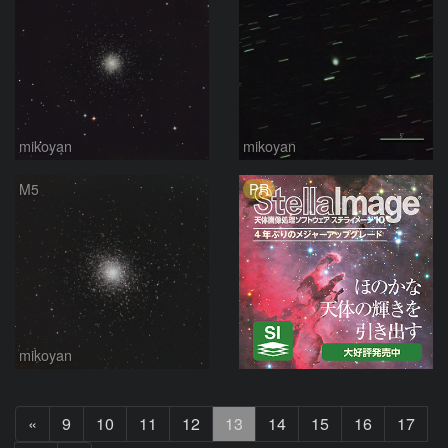
mikoyan
mikoyan
PR
M5
mikoyan
前
«
9
10
11
12
13
14
15
16
17
へ