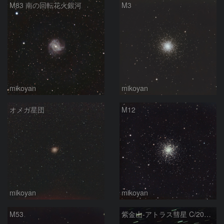
M83 南の回転花火銀河
M3
mikoyan
mikoyan
オメガ星団
M12
mikoyan
mikoyan
M53
紫金山-アトラス彗星 C/2023 A3 (Tsuchinshan-ATLAS)