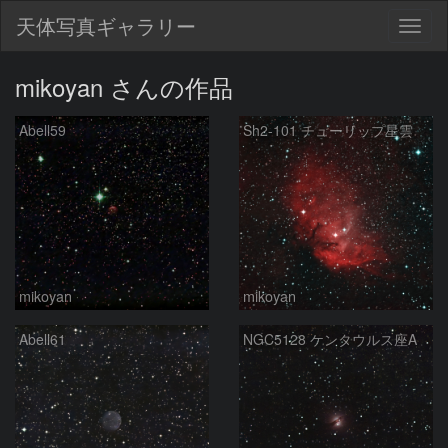
天体写真ギャラリー
Togg
navig
mikoyan さんの作品
Abell59
Sh2-101 チューリップ星雲
mikoyan
mikoyan
Abell61
NGC5128 ケンタウルス座A