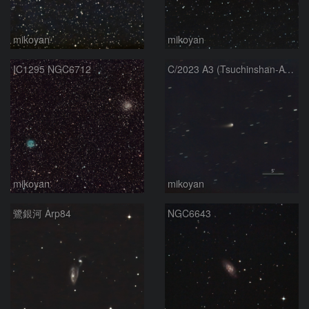
mikoyan
mikoyan
IC1295 NGC6712
C/2023 A3 (Tsuchinshan-ATLAS 紫金山-アトラス彗星)
mikoyan
mikoyan
鷺銀河 Arp84
NGC6643