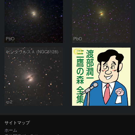
PbO
PbO
PR
ケンタウルスＡ (NGC5128)
ｍ2
サイトマップ
ホーム