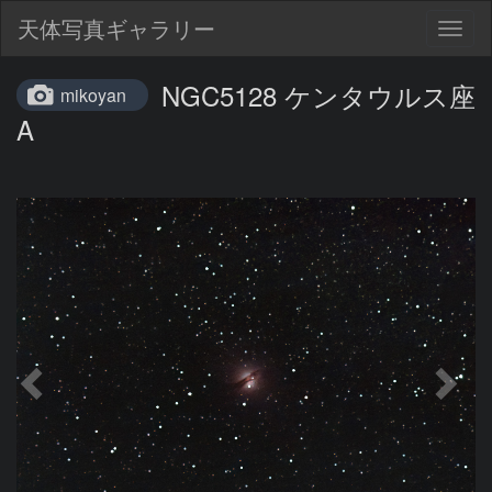
天体写真ギャラリー
Togg
navig
NGC5128 ケンタウルス座
mikoyan
A