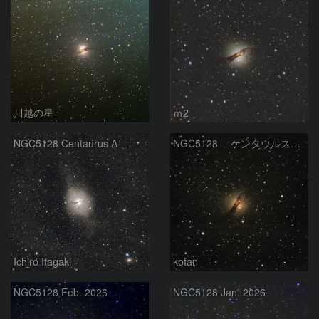
川越の星
ｍ2
NGC5128 Centaurus A
NGC5128 ケンタウルス座A
Ichiro Itagaki
kotan
NGC5128 Feb. 2026
NGC5128 Jan. 2026