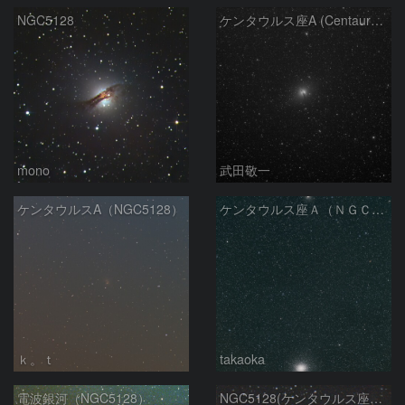
NGC5128
ケンタウルス座A (Centaurus A)
mono
武田敬一
ケンタウルスA（NGC5128）
ケンタウルス座Ａ（ＮＧＣ５１２８）とオメガ星団
ｋ。ｔ
takaoka
電波銀河（NGC5128）
NGC5128(ケンタウルス座A）