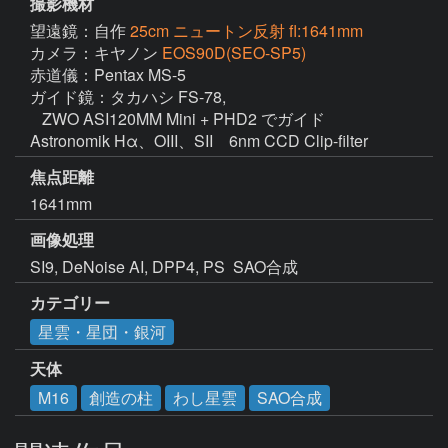
撮影機材
望遠鏡：自作
25cm ニュートン反射 fl:1641mm
カメラ：キヤノン
EOS90D(SEO-SP5)
赤道儀：Pentax MS-5

ガイド鏡：タカハシ FS-78, 

   ZWO ASI120MM Mini + PHD2 でガイド

焦点距離
1641mm
画像処理
SI9, DeNoise AI, DPP4, PS  SAO合成
カテゴリー
星雲・星団・銀河
天体
M16
創造の柱
わし星雲
SAO合成