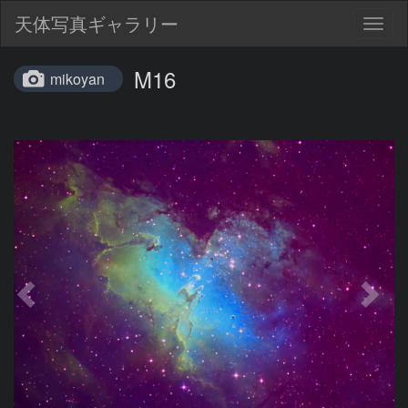
天体写真ギャラリー
Togg
navig
M16
mikoyan