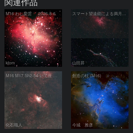
関連作品
M16 わし星雲 2026-8-6
スマート望遠鏡による満月下の星雲（M16,NGC6960）
ktom
山田昇
M16 M17 Sh2-54 いて座 へび座
創造の柱 (M16)
化石職人
今城 雅彦