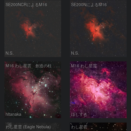
SE200NCRによるM16
SE200NによるM16
N.S.
N.S.
M16 わし星雲 創造の柱 へび座
M16 わし星雲
hltanaka
ほしすき
わし星雲 (Eagle Nebula)
わし星雲