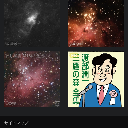
武田敬一
gungun
PR
わし星雲(M16)の創造の柱
Otoya
サイトマップ