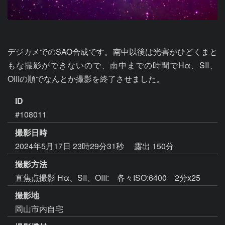
デジカメでのSAO合成です。南中以後は光害がひどくまと
もな撮影ができないので、南中までの時間でHα、SII、
OIIIの順でなんとか撮影を終了させました。
ID
#108011
撮影日時
2024年5月17日 23時29分31秒
露出 150分
撮影方法
直焦点撮影 Hα、SII、OIII: 各々ISO:6400 2分x25
撮影地
岡山市内自宅