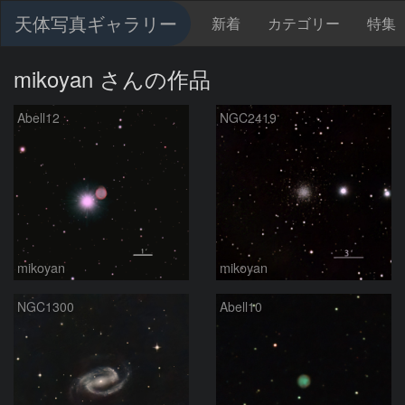
天体写真ギャラリー
新着
カテゴリー
特集
mikoyan さんの作品
Abell12
NGC2419
mikoyan
mikoyan
NGC1300
Abell10