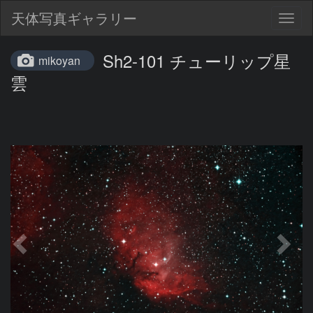
天体写真ギャラリー
Togg
navig
Sh2-101 チューリップ星
mikoyan
雲