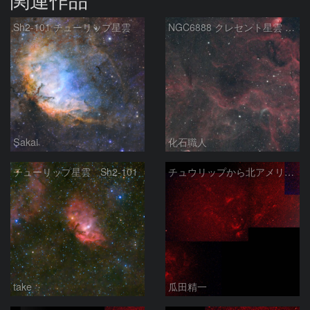
Sh2-101 チューリップ星雲
NGC6888 クレセント星雲 Sh2-101 チューリップ星雲 WR134 はくちょう座
Sakai
化石職人
チューリップ星雲 Sh2-101
チュウリップから北アメリカ星雲
take
瓜田精一