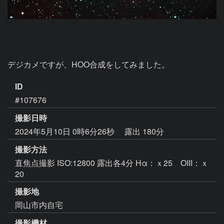
デジカメですが、HOO合成をしてみました。
ID
#107676
撮影日時
2024年5月10日 0時6分26秒
露出 180分
撮影方法
直焦点撮影 ISO:12800 露出各4分 Hα：ｘ25 OIII：ｘ
20
撮影地
岡山市内自宅
撮影機材