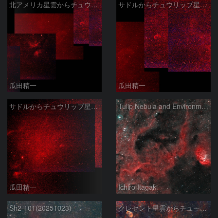
北アメリカ星雲からチュウリップ星雲パノラマ300mm
サドルからチュウリップ星雲パノラマ300mm
瓜田精一
瓜田精一
サドルからチュウリップ星雲パノラマ
Tulip Nebula and Environment
瓜田精一
Ichiro Itagaki
Sh2-101(20251023)
クレセント星雲からチューリップ星雲にかけて