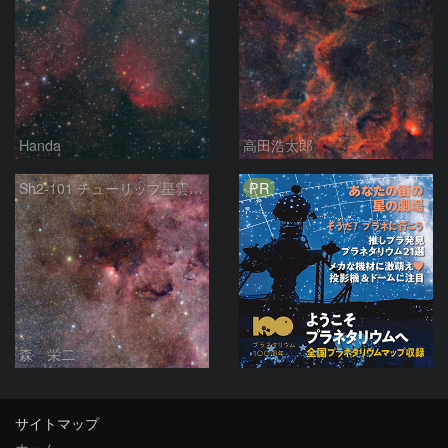
Handa
高田浩太郎
PR
Sh2-101 チューリップ星雲周辺
森 栄二
サイトマップ
ホーム