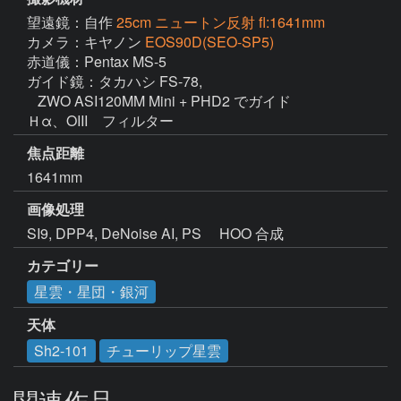
望遠鏡：自作
25cm ニュートン反射 fl:1641mm
カメラ：キヤノン
EOS90D(SEO-SP5)
赤道儀：Pentax MS-5

ガイド鏡：タカハシ FS-78, 

   ZWO ASI120MM Mini + PHD2 でガイド

Ｈα、OIII　フィルター
焦点距離
1641mm
画像処理
SI9, DPP4, DeNoise AI, PS 　HOO 合成
カテゴリー
星雲・星団・銀河
天体
Sh2-101
チューリップ星雲
関連作品