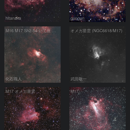
hltanaka
gungun
M16 M17 Sh2-54 いて座 へび座
オメガ星雲 (NGC6618/M17)
化石職人
武田敬一
M17 オメガ星雲
M17