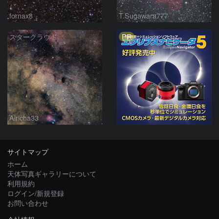
fornax8
T.Sugawara777
PR
スタークラウド
Alricha33
サイトマップ
ホーム
天体写真ギャラリーについて
利用規約
ログイン/新規登録
お問い合わせ