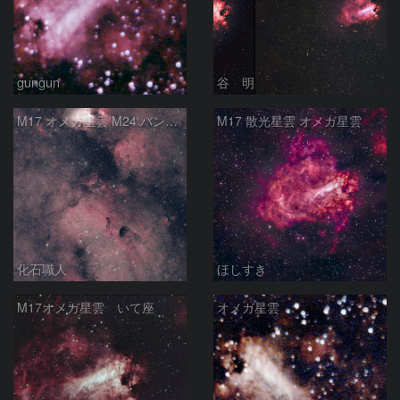
gungun
谷 明
M17 オメガ星雲 M24 バンビの横顔 いて座
M17 散光星雲 オメガ星雲
化石職人
ほしすき
M17オメガ星雲 いて座
オメガ星雲