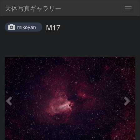
天体写真ギャラリー
Togg
navig
M17
mikoyan