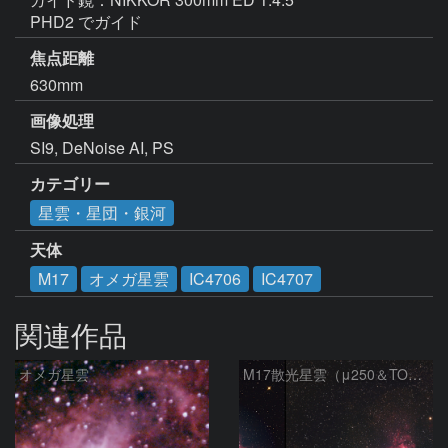
PHD2 でガイド
焦点距離
630mm
画像処理
SI9, DeNoise AI, PS
カテゴリー
星雲・星団・銀河
天体
M17
オメガ星雲
IC4706
IC4707
関連作品
オメガ星雲
M17散光星雲（μ250＆TOA130）