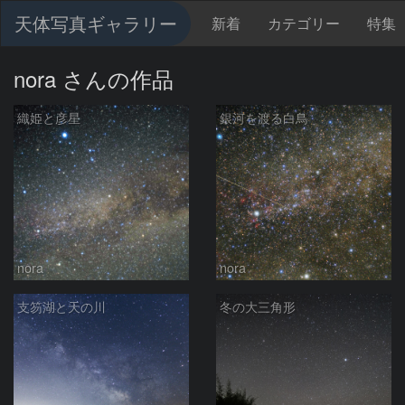
天体写真ギャラリー
新着
カテゴリー
特集
nora さんの作品
織姫と彦星
銀河を渡る白鳥
nora
nora
支笏湖と天の川
冬の大三角形