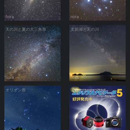
nora
nora
天の川と夏の大三角形
支笏湖と天の川
nora
nora
PR
オリオン座