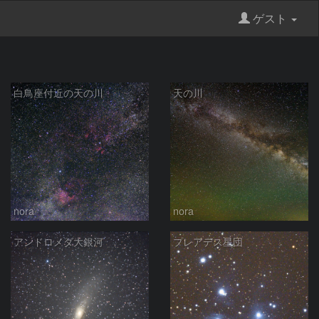
ゲスト
白鳥座付近の天の川
天の川
nora
nora
アンドロメダ大銀河
プレアデス星団