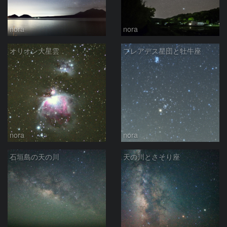
nora
nora
オリオン大星雲
プレアデス星団と牡牛座
nora
nora
石垣島の天の川
天の川とさそり座