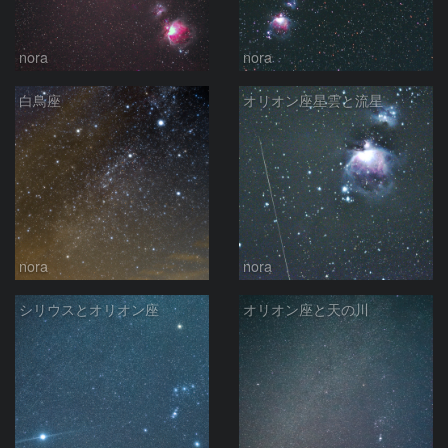
nora
nora
白鳥座
オリオン座星雲と流星
nora
nora
シリウスとオリオン座
オリオン座と天の川