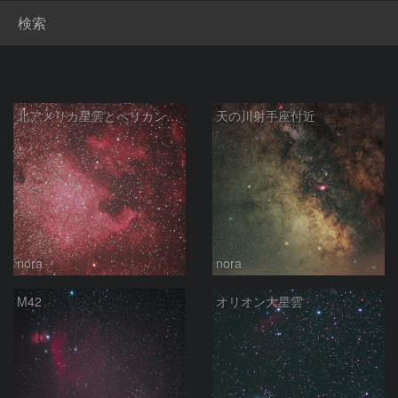
検索
北アメリカ星雲とペリカン星雲
天の川射手座付近
nora
nora
M42
オリオン大星雲