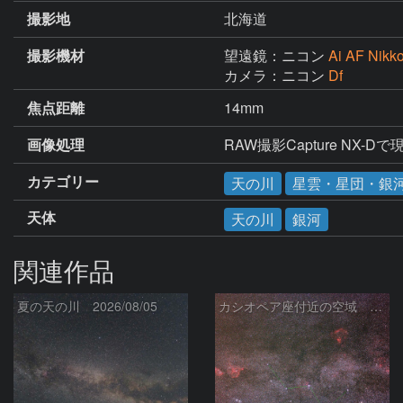
撮影地
北海道
撮影機材
望遠鏡：ニコン
Ai AF Nikk
カメラ：ニコン
Df
焦点距離
14mm
画像処理
RAW撮影Capture N
カテゴリー
天の川
星雲・星団・銀
天体
天の川
銀河
関連作品
夏の天の川 2026/08/05
カシオペア座付近の空域 260720