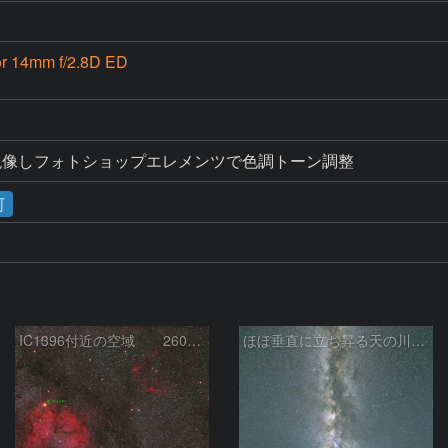
or 14mm f/2.8D ED
X-Dで現像しフォトショップエレメンツで色調トーン調整
河
IC1396付近の空域 260720
ほぼ垂直に立ち昇る天の川銀河