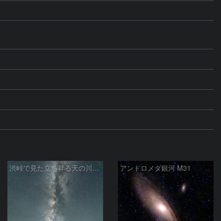
渋峠で見た立ち昇る天の川銀河
アンドロメダ銀河 M31