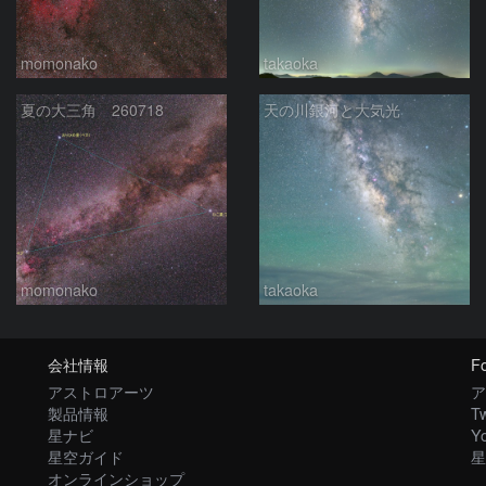
momonako
takaoka
夏の大三角 260718
天の川銀河と大気光
momonako
takaoka
会社情報
Fo
アストロアーツ
ア
製品情報
Tw
星ナビ
Y
星空ガイド
星
オンラインショップ