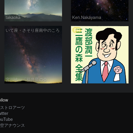
takaoka
Ken.Nakayama
PR
いて座・さそり座南中のころ
宮川祐一「福井星の会」
llow
ストロアーツ
itter
ouTube
空アナウンス