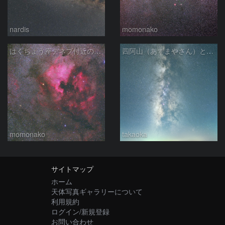
nardis
momonako
はくちょう座デネブ付近の空域 260720
四阿山（あずまやさん）と立ち昇る夏の銀河
momonako
takaoka
サイトマップ
ホーム
天体写真ギャラリーについて
利用規約
ログイン/新規登録
お問い合わせ