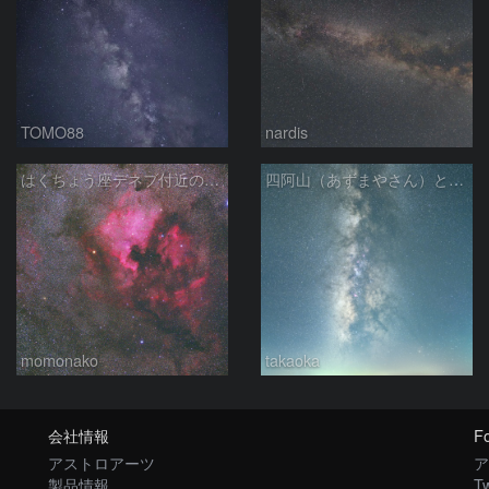
TOMO88
nardis
はくちょう座デネブ付近の空域 260720
四阿山（あずまやさん）と立ち昇る夏の銀河
momonako
takaoka
会社情報
Fo
アストロアーツ
ア
製品情報
Tw