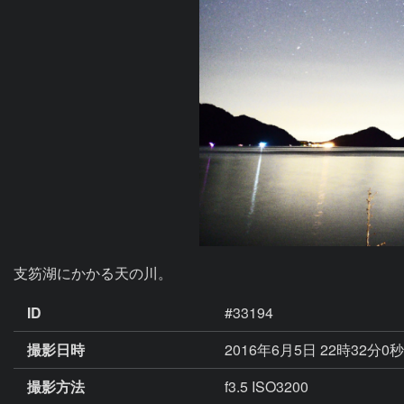
支笏湖にかかる天の川。
ID
#33194
撮影日時
2016年6月5日 22時32分0
撮影方法
f3.5 ISO3200