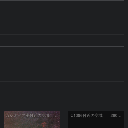
カシオペア座付近の空域 260720
IC1396付近の空域 260720