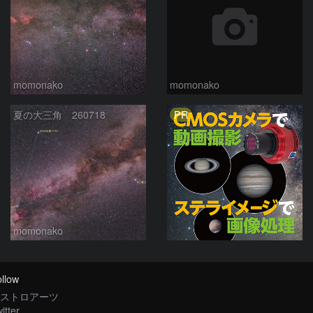
momonako
momonako
PR
夏の大三角 260718
momonako
llow
ストロアーツ
itter