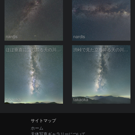
nardis
nardis
ほぼ垂直に立ち昇る天の川銀河
渋峠で見た立ち昇る天の川銀河
takaoka
takaoka
サイトマップ
ホーム
天体写真ギャラリーについて