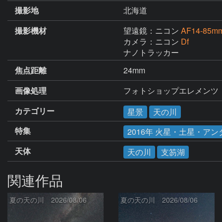
撮影地
北海道
撮影機材
望遠鏡：ニコン
AF14-85m
カメラ：ニコン
Df
ナノトラッカー
焦点距離
24mm
画像処理
フォトショップエレメンツ
カテゴリー
星景
天の川
特集
2016年 火星・土星・ア
天体
天の川
支笏湖
関連作品
夏の天の川 2026/08/06
夏の天の川 2026/08/06