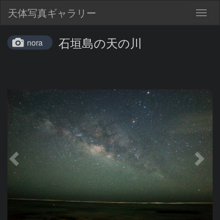
天体写真ギャラリー
Togg
navig
石垣島の天の川
nora