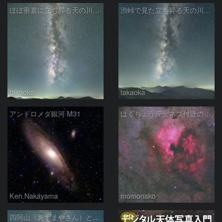
ほぼ垂直に立ち昇る天の川銀河
渋峠で見た立ち昇る天の川銀河
takaoka
takaoka
アンドロメダ銀河 M31
はくちょう座デネブ付近の空域 260720
Ken.Nakayama
momonako
PR
四阿山（あずまやさん）と立ち昇る夏の銀河