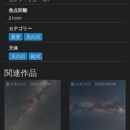
焦点距離
21mm
カテゴリー
星景
天の川
天体
天の川
銀河
関連作品
夏の天の川 2026/08/06
夏の天の川 2026/08/06