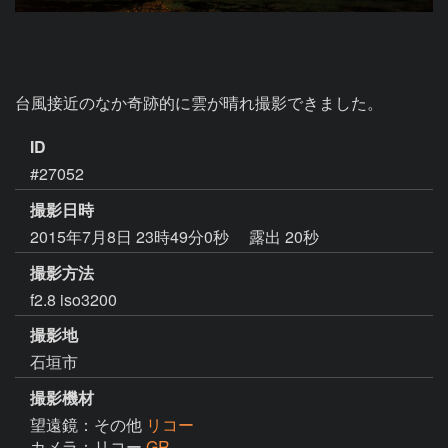
台風接近のなか奇跡的に雲が晴れ撮影できました。
ID
#27052
撮影日時
2015年7月8日 23時49分0秒
露出 20秒
撮影方法
f2.8 iso3200
撮影地
石垣市
撮影機材
望遠鏡：その他
リコー
カメラ：リコー
GR