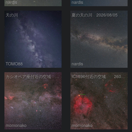
nardis
nardis
天の川
夏の天の川 2026/08/05
TOMO88
nardis
カシオペア座付近の空域 260720
IC1396付近の空域 260720
momonako
momonako