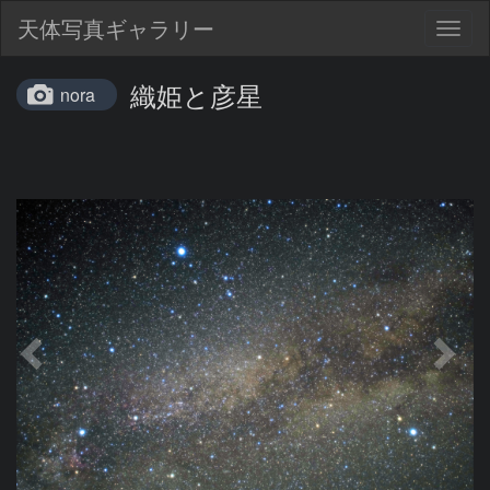
天体写真ギャラリー
Togg
navig
織姫と彦星
nora