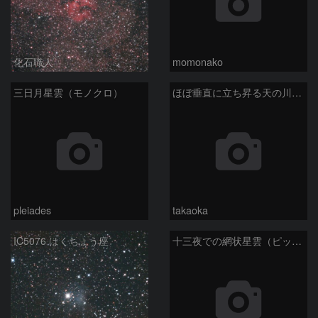
化石職人
momonako
三日月星雲（モノクロ）
ほぼ垂直に立ち昇る天の川銀河
pleiades
takaoka
IC5076 はくちょう座
十三夜での網状星雲（ピッカリングの三角）