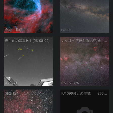
今城 雅彦
nardis
夜半前の流星E-1 (26-08-02)
カシオペア座付近の空域 260720
alphavir
momonako
Sh2-124 はくちょう座
IC1396付近の空域 260720