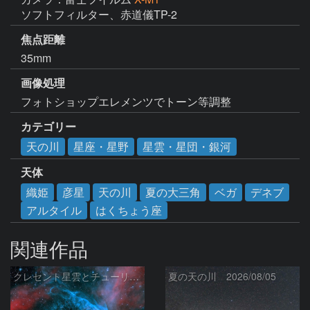
ソフトフィルター、赤道儀TP-2
焦点距離
35mm
画像処理
フォトショップエレメンツでトーン等調整
カテゴリー
天の川
星座・星野
星雲・星団・銀河
天体
織姫
彦星
天の川
夏の大三角
ベガ
デネブ
アルタイル
はくちょう座
関連作品
クレセント星雲とチューリップ星雲の真ん中あたりにある星雲 NGC6883 ???
夏の天の川 2026/08/05