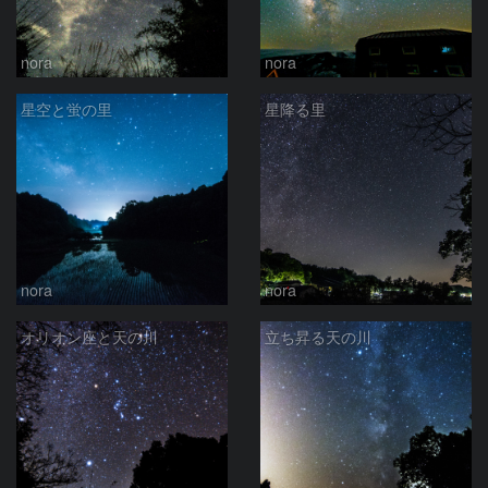
nora
nora
星空と蛍の里
星降る里
nora
nora
オリオン座と天の川
立ち昇る天の川