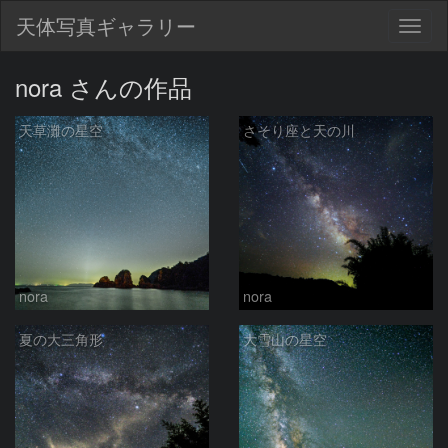
天体写真ギャラリー
Togg
navig
nora さんの作品
天草灘の星空
さそり座と天の川
nora
nora
夏の大三角形
大雪山の星空