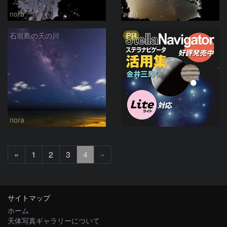
nora
nora
PR
石垣島の天の川
nora
前
«
1
2
3
4
»
へ
サイトマップ
ホーム
天体写真ギャラリーについて