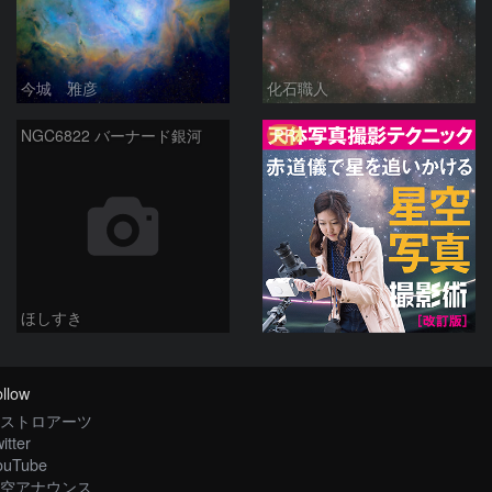
今城 雅彦
化石職人
PR
NGC6822 バーナード銀河
ほしすき
llow
ストロアーツ
itter
ouTube
空アナウンス