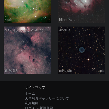
ktom
hltanaka
M17 オメガ星雲 M24 バンビの横顔 いて座
Abell51
化石職人
mikoyan
サイトマップ
ホーム
天体写真ギャラリーについて
利用規約
ログイン/新規登録