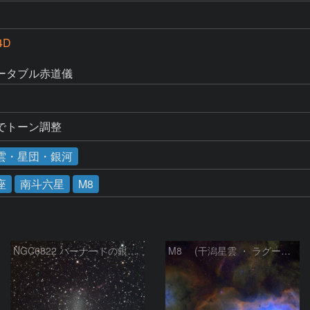
4D
1
ータブル赤道儀
でトーン調整
雲・星団・銀河
座
南斗六星
M8
NGC6822 バーナードの銀河 いて座
M8 (干潟星雲 ・ ラグーン（Lagoon）星雲)