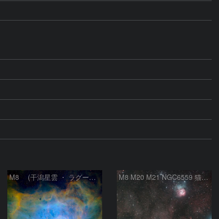
M8 (干潟星雲 ・ ラグーン（Lagoon）星雲)
M8 M20 M21 NGC6559 猫の手星雲 いて座