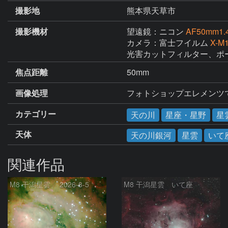
撮影地
熊本県天草市
撮影機材
望遠鏡：ニコン
AF50mm1.
カメラ：富士フイルム
X-M
光害カットフィルター、ポ
焦点距離
50mm
画像処理
フォトショップエレメンツ
カテゴリー
天の川
星座・星野
星
天体
天の川銀河
星雲
いて
関連作品
M8 干潟星雲 2026-8-5
M8 干潟星雲 いて座