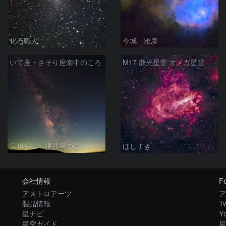
化石職人
今城 雅彦
いて座・さそり座南中のころ
M17 散光星雲 オメガ星雲
宮川祐一「福井星の会」
ほしすき
会社情報
Fo
アストロアーツ
ア
製品情報
Tw
星ナビ
Y
星空ガイド
星