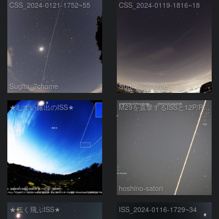
CSS_2024-0121-1752~55
CSS_2024-0119-1816~18
Sugita_7chome
Sugita_7chome
★むずい露出のISS★
M29を直撃するISSと12P/Pons-Brooks
（＾０＾）コメト
hoshino-satori
★低く飛ぶISS★
ISS_2024-0116-1729~34