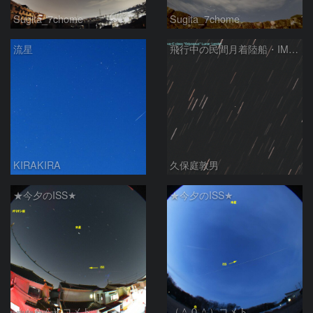
Sugita_7chome
Sugita_7chome
流星
飛行中の民間月着陸船・IM-1（Nova-C／Odysseus）
KIRAKIRA
久保庭敦男
★今夕のISS★
★今夕のISS★
（＾０＾）コメト
（＾０＾）コメト