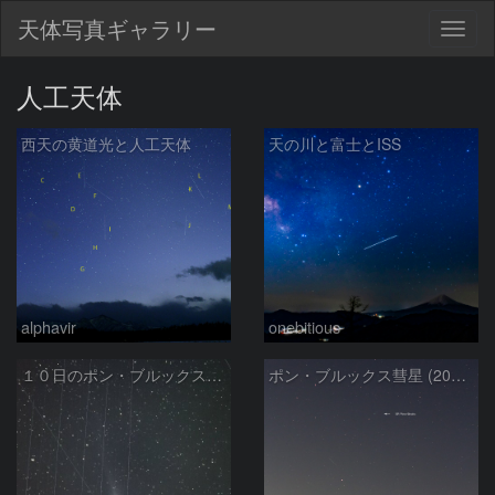
天体写真ギャラリー
Togg
navig
人工天体
西天の黄道光と人工天体
天の川と富士とISS
alphavir
onebitious
１０日のポン・ブルックス彗星と人工衛星
ポン・ブルックス彗星 (2024/03/09)