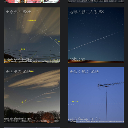
★今夕のISS★
地球の影に入るISS
（＾０＾）コメト
nobucho
★今夕のISS★
★低く飛ぶISS★
（＾０＾）コメト
（＾０＾）コメト