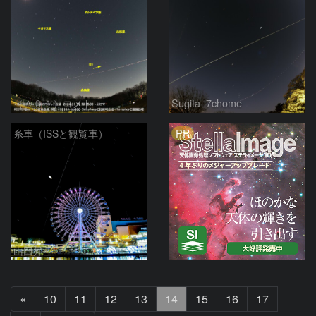
（＾０＾）コメト
Sugita_7chome
PR
糸車（ISSと観覧車）
山田昇
前
«
10
11
12
13
14
15
16
17
へ