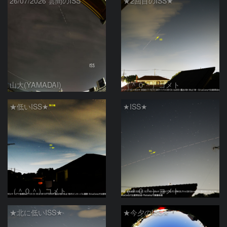
26/07/2026 雲間のISS
★2回目のISS★
山大(YAMADAI)
（＾０＾）コメト
★低いISS★
★ISS★
（＾０＾）コメト
（＾０＾）コメト
★北に低いISS★
★今夕のISS★