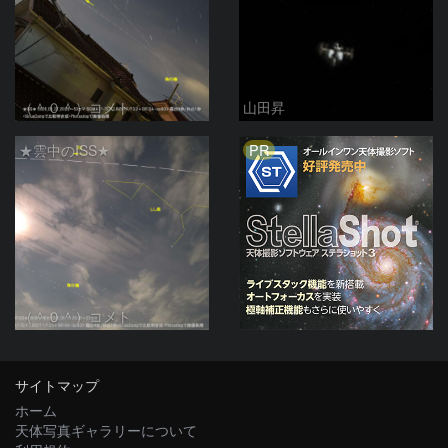
（＾０＾）コメト
山田昇
PR
★雲中のISS★
（＾０＾）コメト
サイトマップ
ホーム
天体写真ギャラリーについて