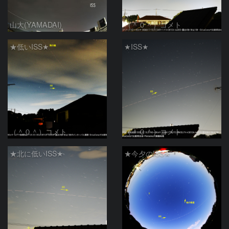
山大(YAMADAI)
（＾０＾）コメト
★低いISS★
★ISS★
（＾０＾）コメト
（＾０＾）コメト
★北に低いISS★
★今夕のISS★