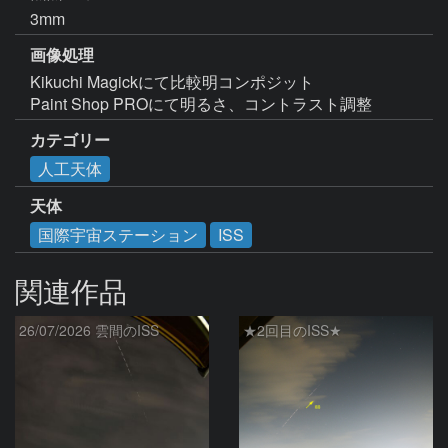
3mm
画像処理
Kikuchi Magickにて比較明コンポジット

Paint Shop PROにて明るさ、コントラスト調整
カテゴリー
人工天体
天体
国際宇宙ステーション
ISS
関連作品
26/07/2026 雲間のISS
★2回目のISS★