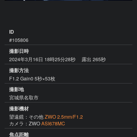
ID
#105806
撮影日時
2024年3月16日 18時25分28秒
露出 265秒
撮影方法
F1.2 Gain0 5秒×53枚
撮影地
宮城県名取市
撮影機材
望遠鏡：その他
ZWO 2.5mm/F1.2
カメラ：ZWO
ASI678MC
焦点距離