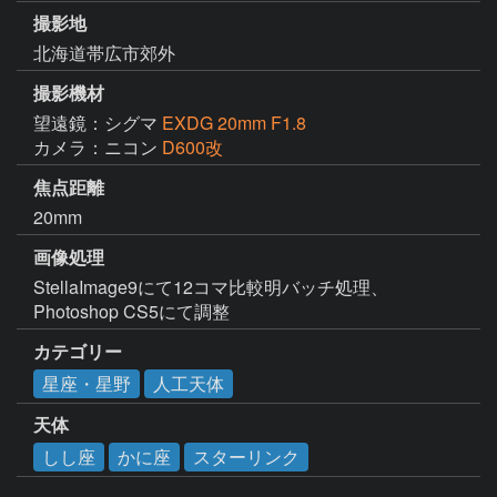
撮影地
北海道帯広市郊外
撮影機材
望遠鏡：シグマ
EXDG 20mm F1.8
カメラ：ニコン
D600改
焦点距離
20mm
画像処理
StellaImage9にて12コマ比較明バッチ処理、
Photoshop CS5にて調整
カテゴリー
星座・星野
人工天体
天体
しし座
かに座
スターリンク