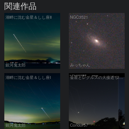
関連作品
湖畔に沈む金星＆しし座Ⅱ
NGC3521
銀河鬼太郎
みっちゃん
湖畔に沈む金星＆しし座Ⅰ
金星とレグルスの大接近 (2026/07/09)
銀河鬼太郎
Condor57