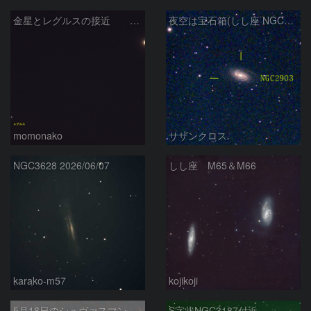
金星とレグルスの接近 260709
夜空は宝石箱(しし座 NGC2903) Seestar50
momonako
サザンクロス
NGC3628 2026/06/07
しし座 M65＆M66
karako-m57
kojikoji
5月18日のシュヴァスマン-ヴァハマン第1彗星（29P）
S字状NGC3187付近