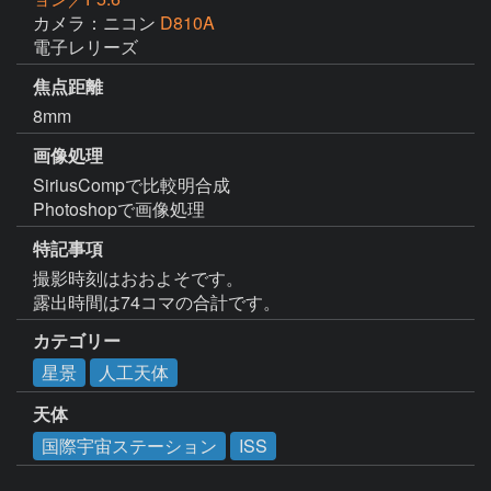
カメラ：ニコン
D810A
電子レリーズ
焦点距離
8mm
画像処理
SiriusCompで比較明合成

Photoshopで画像処理
特記事項
撮影時刻はおおよそです。

露出時間は74コマの合計です。
カテゴリー
星景
人工天体
天体
国際宇宙ステーション
ISS