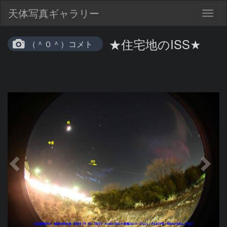
天体写真ギャラリー
Togg
navig
★住宅地のISS★
（＾０＾）コメト