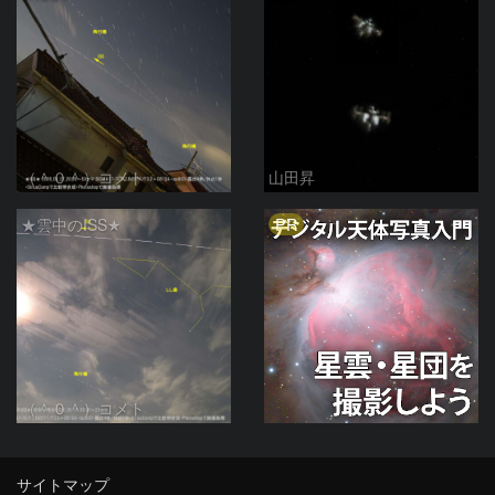
（＾０＾）コメト
山田昇
PR
★雲中のISS★
（＾０＾）コメト
サイトマップ