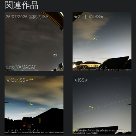
関連作品
26/07/2026 雲間のISS
★2回目のISS★
山大(YAMADAI)
（＾０＾）コメト
★低いISS★
★ISS★
（＾０＾）コメト
（＾０＾）コメト