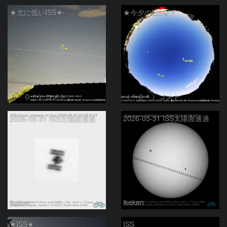
★北に低いISS★
★今夕のISS★
（＾０＾）コメト
（＾０＾）コメト
2026-05-31 ISS太陽面通過
2026-05-31 ISS太陽面通過
ikeken
ikeken
★ISS★
ISS