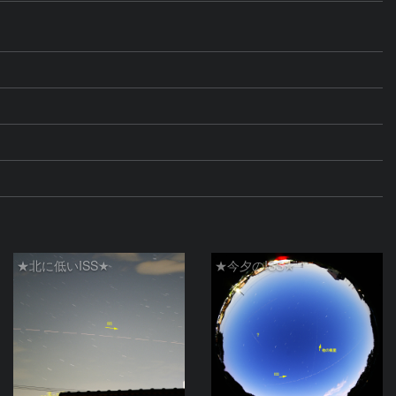
★北に低いISS★
★今夕のISS★