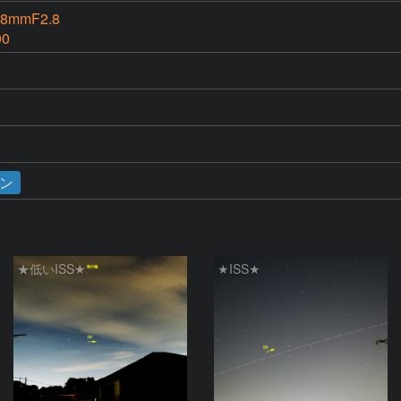
8mmF2.8
00
ン
★低いISS★
★ISS★