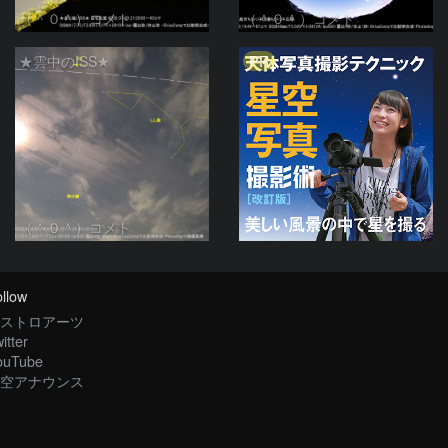
（＾０＾）コメト
（＾０＾）コメト
PR
★雲中のISS★
（＾０＾）コメト
llow
ストロアーツ
itter
ouTube
空アナウンス