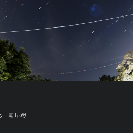
0秒
露出 6秒