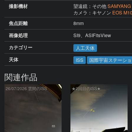
撮影機材
望遠鏡：その他
SAMYANG 
カメラ：キヤノン
EOS M1
焦点距離
8mm
画像処理
カテゴリー
人工天体
天体
ISS
国際宇宙ステーショ
関連作品
26/07/2026 雲間のISS
★2回目のISS★