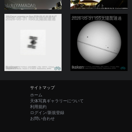
山大(YAMADAI)
（＾０＾）コメト
2026-05-31 ISS太陽面通過
2026-05-31 ISS太陽面通過
ikeken
ikeken
サイトマップ
ホーム
天体写真ギャラリーについて
利用規約
ログイン/新規登録
お問い合わせ