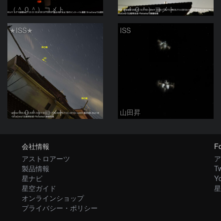
（＾０＾）コメト
（＾０＾）コメト
★ISS★
ISS
（＾０＾）コメト
山田昇
会社情報
Fo
アストロアーツ
ア
製品情報
Tw
星ナビ
Y
星空ガイド
星
オンラインショップ
プライバシー・ポリシー