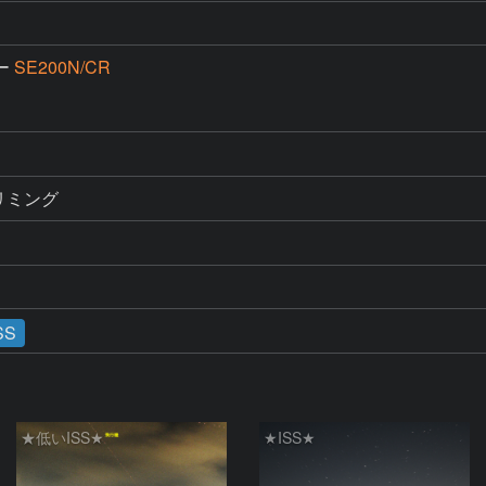
ー
SE200N/CR
トリミング
SS
★低いISS★
★ISS★