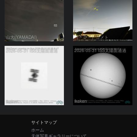
山大(YAMADAI)
（＾０＾）コメト
2026-05-31 ISS太陽面通過
2026-05-31 ISS太陽面通過
ikeken
ikeken
サイトマップ
ホーム
天体写真ギャラリーについて