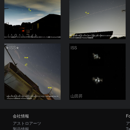
（＾０＾）コメト
（＾０＾）コメト
★ISS★
ISS
（＾０＾）コメト
山田昇
会社情報
Fo
アストロアーツ
ア
製品情報
Tw