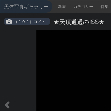
天体写真ギャラリー
新着
カテゴリー
特集
★天頂通過のISS★
（＾０＾）コメト