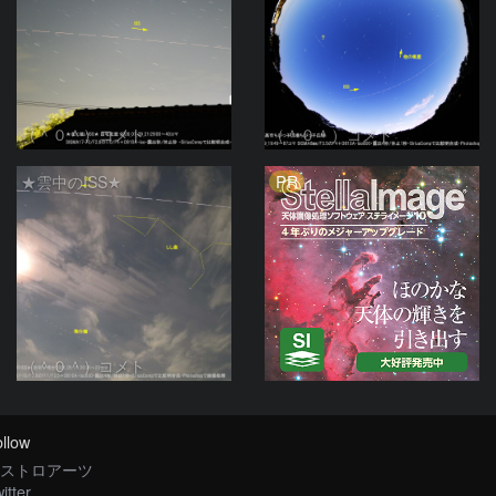
（＾０＾）コメト
（＾０＾）コメト
PR
★雲中のISS★
（＾０＾）コメト
llow
ストロアーツ
itter