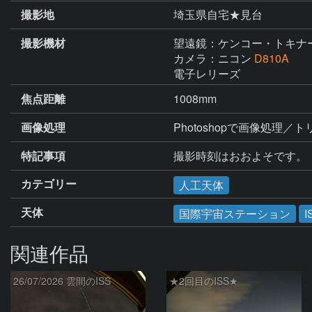
撮影地
埼玉県自宅★見台
撮影機材
望遠鏡：ケンコー・トキナ
カメラ：ニコン
D810A
電子レリーズ
焦点距離
1008mm
画像処理
Photoshopで画像処理／
特記事項
撮影時刻はおおよそです。
カテゴリー
人工天体
天体
国際宇宙ステーション
I
関連作品
26/07/2026 雲間のISS
★2回目のISS★