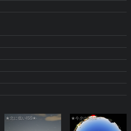
★北に低いISS★
★今夕のISS★