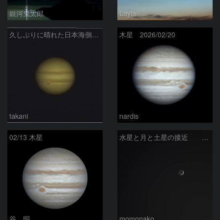
銀河鬼太郎
Layla
久しぶりに晴れた日本海側での木星
木星 2026/02/20
takani
nardis
02/13 木星
水星と月と土星の接近 260219
谷 明
momonako