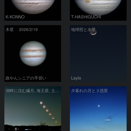
K-KONNO
T-HASHIGUCHI
木星 2026/2/19
地球照と水星
政やんシニアの手習い
Layla
湖畔に沈む繊月, 海王星, 土星 & 水星-Ⅰ
夕暮れの月と３惑星