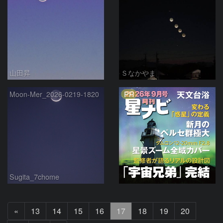
山田昇
Ｓなかやま
PR
Moon-Mer_2026-0219-1820
Sugita_7chome
前
«
13
14
15
16
17
18
19
20
へ