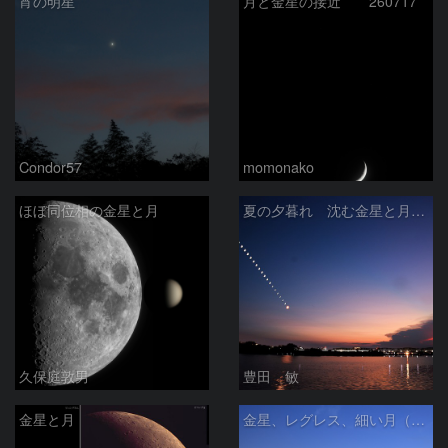
宵の明星
月と金星の接近 260717
Condor57
momonako
ほぼ同位相の金星と月
夏の夕暮れ 沈む金星と月 2026/7/20
久保庭敦男
豊田 敏
金星と月
金星、レグレス、細い月（７月１６日）