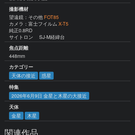
撮影機材
望遠鏡：その他
FOT85
カメラ：富士フイルム
X-T5
純正0.8RD

サイトロン　 SJ-M経緯台
焦点距離
448mm
カテゴリー
天体の接近
惑星
特集
2026年6月9日 金星と木星の大接近
天体
金星
木星
関連作品