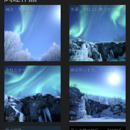
極北・天地輝彩
氷瀑、氷柱上に舞うオーロラ
駒沢 満晴
駒沢 満晴
氷柱とオーロラ
峡谷照らす月、オーロラ
駒沢 満晴
駒沢 満晴