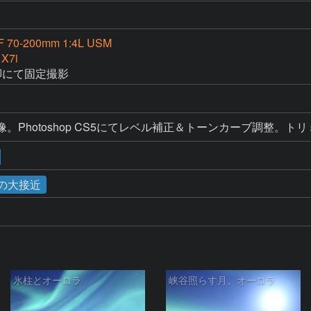
F 70-200mm 1:4L USM
 X7i
三脚にて固定撮影
RAW現像。Photoshop CS5にてレベル補正＆トーンカーブ
星の大接近
氷柱とオーロラ
峡谷照らす月、オーロラ