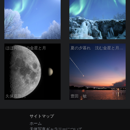
駒沢 満晴
駒沢 満晴
ほぼ同位相の金星と月
夏の夕暮れ 沈む金星と月 2026/7/20
久保庭敦男
豊田 敏
サイトマップ
ホーム
天体写真ギャラリーについて