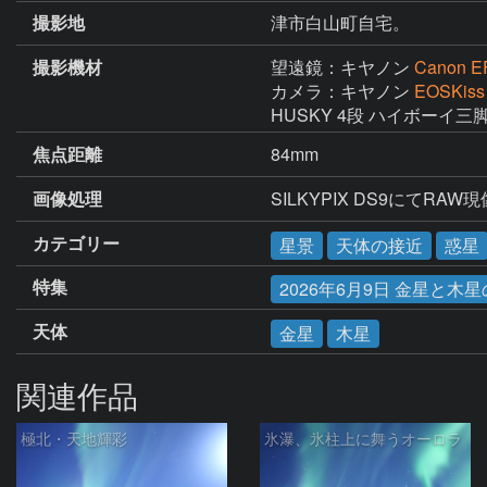
撮影地
津市白山町自宅。
撮影機材
望遠鏡：キヤノン
Canon E
カメラ：キヤノン
EOSKiss
HUSKY 4段 ハイボーイ
焦点距離
84mm
画像処理
SILKYPIX DS9にて
カテゴリー
星景
天体の接近
惑星
特集
2026年6月9日 金星と木
天体
金星
木星
関連作品
極北・天地輝彩
氷瀑、氷柱上に舞うオーロラ