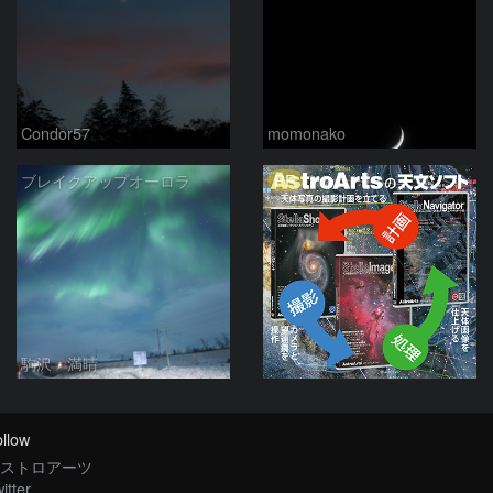
Condor57
momonako
PR
ブレイクアップオーロラ
駒沢 満晴
llow
ストロアーツ
itter