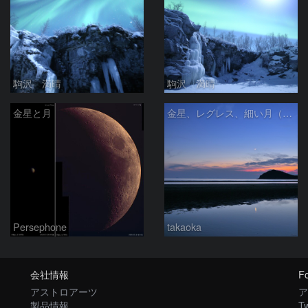
駒沢 満晴
駒沢 満晴
金星と月
金星、レグレス、細い月（７月１６日）
Persephone
takaoka
会社情報
Fo
アストロアーツ
ア
製品情報
Tw