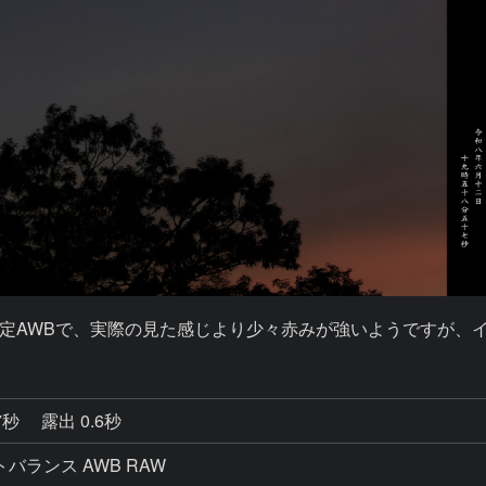
定AWBで、実際の見た感じより少々赤みが強いようですが、
7秒
露出 0.6秒
ワイトバランス AWB RAW