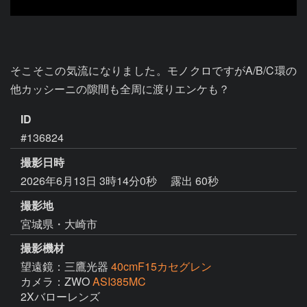
そこそこの気流になりました。モノクロですがA/B/C環の
他カッシーニの隙間も全周に渡りエンケも？
ID
#136824
撮影日時
2026年6月13日 3時14分0秒
露出 60秒
撮影地
宮城県・大崎市
撮影機材
望遠鏡：三鷹光器
40cmF15カセグレン
カメラ：ZWO
ASI385MC
2Xバローレンズ