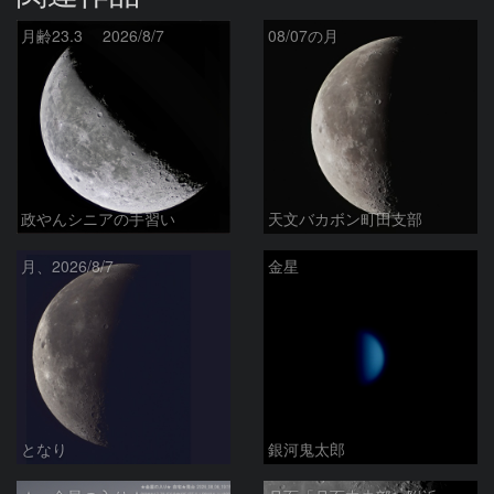
月齢23.3 2026/8/7
08/07の月
政やんシニアの手習い
天文バカボン町田支部
月、2026/8/7
金星
となり
銀河鬼太郎