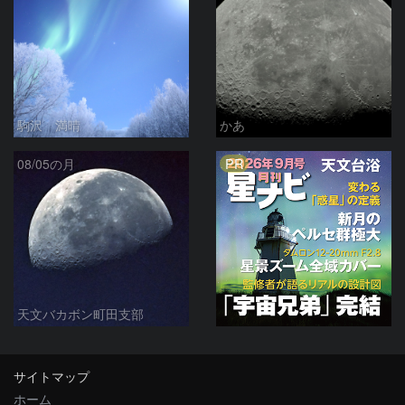
駒沢 満晴
かあ
PR
08/05の月
天文バカボン町田支部
サイトマップ
ホーム