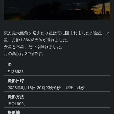
東方最大離角を迎えた水星は雲に阻まれましたが金星、木
星、月齢1.36の3天体が撮れました。

金星と木星、だいぶ離れました。

月の高度は３°程です。
ID
#136923
撮影日時
2026年6月16日 20時23分9秒
露出 1/4秒
撮影方法
ISO1600、
撮影地