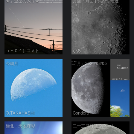
★」金星の入り★
月面「月面中央部」附近
（＾０＾）コメト
かあ
今朝月
「月」2026/08/05
O.TAKAHASHI
Condor57
極北・天地輝彩
二十三日月(月齢21.4)