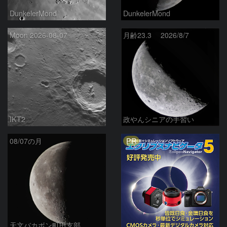
DunkelerMond
DunkelerMond
Moon 2026-08-07
月齢23.3 2026/8/7
IKT2
政やんシニアの手習い
PR
08/07の月
天文バカボン町田支部