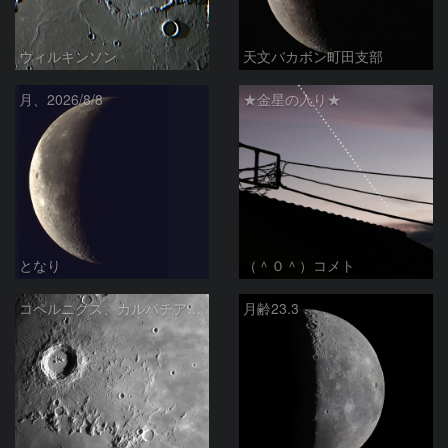
ウィルキンソン
天文バカボン町田支部
月、2026/8/8
★金星の入り★
となり
（＾０＾）コメト
コペルニクス、カルパチア山脈付近
月齢23.3