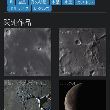
月
金星
宵の明星
木星
水星
カストル
ポルックス
レグルス
関連作品
マルト
ヘシオドスA
hare-star
hare-star
月齢23.3のフラマウロ付近
08/08の月