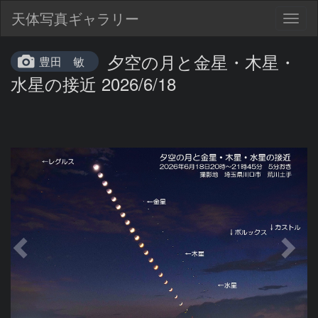
天体写真ギャラリー
Togg
navig
夕空の月と金星・木星・
豊田 敏
水星の接近 2026/6/18