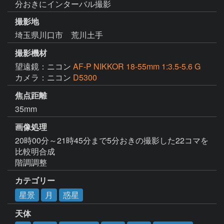
分おきにインターバル撮影
撮影地
埼玉県川口市 荒川土手
撮影機材
望遠鏡：ニコン
AF-P NIKKOR 18-55mm 1:3.5-5.6 G
カメラ：ニコン
D5300
焦点距離
35mm
画像処理
20時00分～21時45分まで5分おきの撮影した22コマを
比較明合成

階調調整
カテゴリー
星景
月
惑星
天体