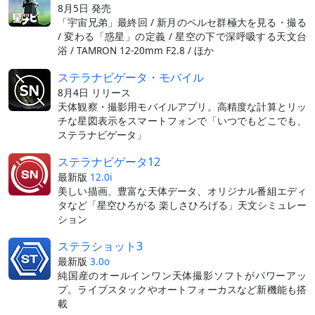
8月5日 発売
「宇宙兄弟」最終回 / 新月のペルセ群極大を見る・撮る
/ 変わる「惑星」の定義 / 星空の下で深呼吸する天文台
浴 / TAMRON 12-20mm F2.8 / ほか
ステラナビゲータ・モバイル
8月4日 リリース
天体観察・撮影用モバイルアプリ。高精度な計算とリッ
チな星図表示をスマートフォンで「いつでもどこでも、
ステラナビゲータ」
ステラナビゲータ12
最新版
12.0i
美しい描画、豊富な天体データ、オリジナル番組エディ
タなど「星空ひろがる 楽しさひろげる」天文シミュレー
ション
ステラショット3
最新版
3.0o
純国産のオールインワン天体撮影ソフトがパワーアッ
プ。ライブスタックやオートフォーカスなど新機能も搭
載