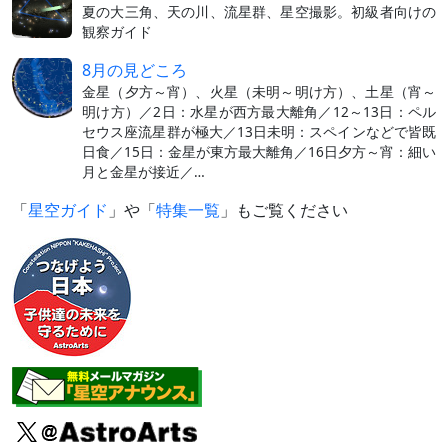
夏の大三角、天の川、流星群、星空撮影。初級者向けの
観察ガイド
8月の見どころ
金星（夕方～宵）、火星（未明～明け方）、土星（宵～
明け方）／2日：水星が西方最大離角／12～13日：ペル
セウス座流星群が極大／13日未明：スペインなどで皆既
日食／15日：金星が東方最大離角／16日夕方～宵：細い
月と金星が接近／…
「
星空ガイド
」や「
特集一覧
」もご覧ください