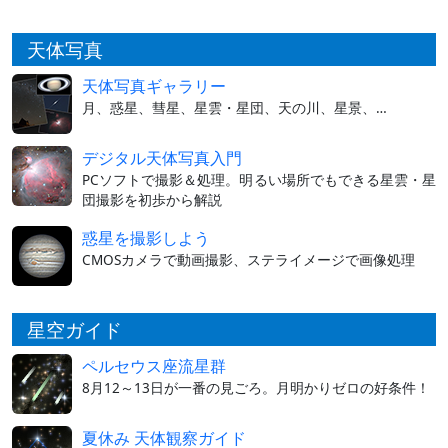
天体写真
天体写真ギャラリー
月、惑星、彗星、星雲・星団、天の川、星景、…
デジタル天体写真入門
PCソフトで撮影＆処理。明るい場所でもできる星雲・星
団撮影を初歩から解説
惑星を撮影しよう
CMOSカメラで動画撮影、ステライメージで画像処理
星空ガイド
ペルセウス座流星群
8月12～13日が一番の見ごろ。月明かりゼロの好条件！
夏休み 天体観察ガイド