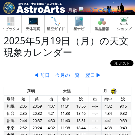
月齢
トピックス
天体写真
星空ガイド
星ナビ
製品情報
ショップ
2025年5月19日（月）の天文
現象カレンダー
◀ 前日
今月の一覧
翌日 ▶
月
薄明
太陽
場所
始
終
出
南中
没
出
南中
没
札幌
2:05
20:59
4:07
11:31
18:56
--:--
4:32
9:15
仙台
2:35
20:32
4:21
11:33
18:46
--:--
4:34
9:32
新潟
2:44
20:37
4:30
11:40
18:51
--:--
4:41
9:39
東京
2:52
20:24
4:32
11:38
18:44
--:--
4:38
9:43