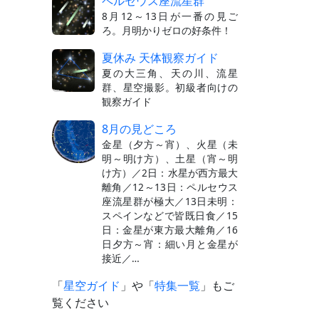
ペルセウス座流星群
8月12～13日が一番の見ご
ろ。月明かりゼロの好条件！
夏休み 天体観察ガイド
夏の大三角、天の川、流星
群、星空撮影。初級者向けの
観察ガイド
8月の見どころ
金星（夕方～宵）、火星（未
明～明け方）、土星（宵～明
け方）／2日：水星が西方最大
離角／12～13日：ペルセウス
座流星群が極大／13日未明：
スペインなどで皆既日食／15
日：金星が東方最大離角／16
日夕方～宵：細い月と金星が
接近／…
「
星空ガイド
」や「
特集一覧
」もご
覧ください