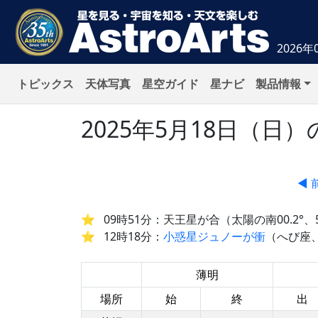
2026年
トピックス
天体写真
星空ガイド
星ナビ
製品情報
2025年5月18日（
◀ 
09時51分：天王星が合（太陽の南00.2°、5
12時18分：
小惑星ジュノーが衝
（へび座、
薄明
場所
始
終
出