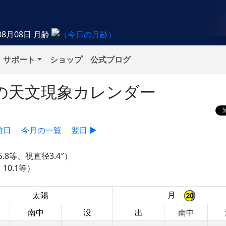
08月08日
月齢
サポート
ショップ
公式ブログ
日）の天文現象カレンダー
前日
今月の一覧
翌日 ▶
.8等、視直径3.4″）
10.1等）
月
太陽
南中
没
出
南中