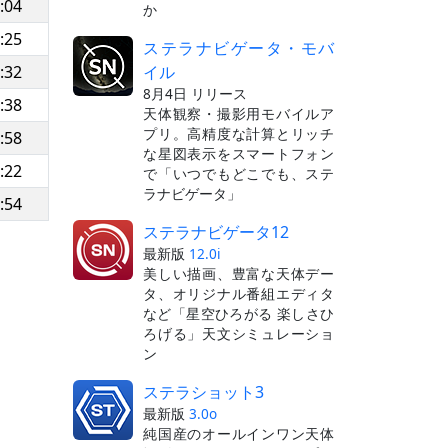
:04
か
:25
ステラナビゲータ・モバ
イル
:32
8月4日 リリース
:38
天体観察・撮影用モバイルア
プリ。高精度な計算とリッチ
:58
な星図表示をスマートフォン
:22
で「いつでもどこでも、ステ
ラナビゲータ」
:54
ステラナビゲータ12
最新版
12.0i
美しい描画、豊富な天体デー
タ、オリジナル番組エディタ
など「星空ひろがる 楽しさひ
ろげる」天文シミュレーショ
ン
ステラショット3
最新版
3.0o
純国産のオールインワン天体