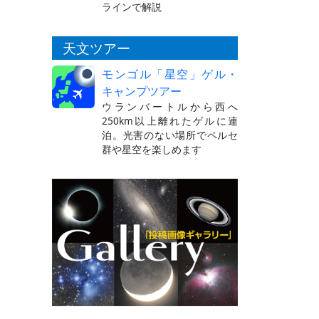
ラインで解説
天文ツアー
モンゴル「星空」ゲル・
キャンプツアー
ウランバートルから西へ
250km以上離れたゲルに連
泊。光害のない場所でペルセ
群や星空を楽しめます