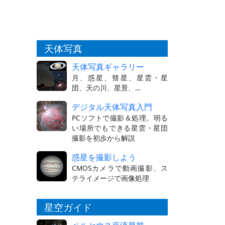
天体写真
天体写真ギャラリー
月、惑星、彗星、星雲・星
団、天の川、星景、…
デジタル天体写真入門
PCソフトで撮影＆処理。明る
い場所でもできる星雲・星団
撮影を初歩から解説
惑星を撮影しよう
CMOSカメラで動画撮影、ス
テライメージで画像処理
星空ガイド