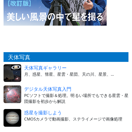
天体写真
天体写真ギャラリー
月、惑星、彗星、星雲・星団、天の川、星景、…
デジタル天体写真入門
PCソフトで撮影＆処理。明るい場所でもできる星雲・星
団撮影を初歩から解説
惑星を撮影しよう
CMOSカメラで動画撮影、ステライメージで画像処理