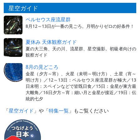
星空ガイド
ペルセウス座流星群
8月12～13日が一番の見ごろ。月明かりゼロの好条件！
夏休み 天体観察ガイド
夏の大三角、天の川、流星群、星空撮影。初級者向けの
観察ガイド
8月の見どころ
金星（夕方～宵）、火星（未明～明け方）、土星（宵～
明け方）／12～13日：ペルセウス座流星群が極大／13
日未明：スペインなどで皆既日食／15日：金星が東方最
大離角／16日夕方～宵：細い月と金星が接近／19日：伝
統的七夕
「
星空ガイド
」や「
特集一覧
」もご覧ください