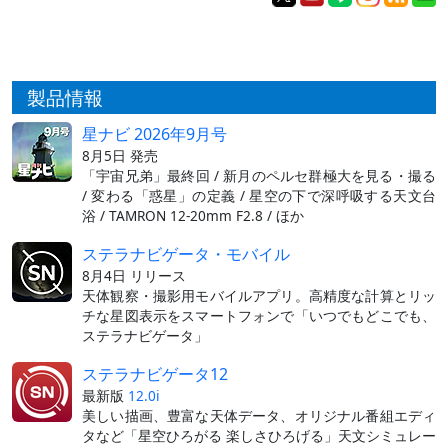
製品情報
星ナビ 2026年9月号
8月5日 発売
「宇宙兄弟」最終回 / 新月のペルセ群極大を見る・撮る
/ 変わる「惑星」の定義 / 星空の下で深呼吸する天文台
浴 / TAMRON 12-20mm F2.8 / ほか
ステラナビゲータ・モバイル
8月4日 リリース
天体観察・撮影用モバイルアプリ。高精度な計算とリッ
チな星図表示をスマートフォンで「いつでもどこでも、
ステラナビゲータ」
ステラナビゲータ12
最新版
12.0i
美しい描画、豊富な天体データ、オリジナル番組エディ
タなど「星空ひろがる 楽しさひろげる」天文シミュレー