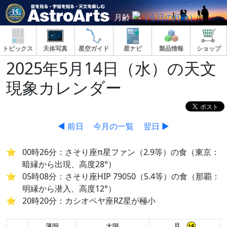
月齢
トピックス
天体写真
星空ガイド
星ナビ
製品情報
ショップ
2025年5月14日（水）の天文
現象カレンダー
◀ 前日
今月の一覧
翌日 ▶
00時26分：さそり座π星ファン（2.9等）の食（東京：
暗縁から出現、高度28°）
05時08分：さそり座HIP 79050（5.4等）の食（那覇：
明縁から潜入、高度12°）
20時20分：カシオペヤ座RZ星が極小
月
薄明
太陽