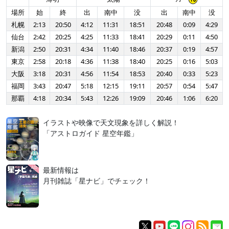
場所
始
終
出
南中
没
出
南中
没
札幌
2:13
20:50
4:12
11:31
18:51
20:48
0:09
4:29
仙台
2:42
20:25
4:25
11:33
18:41
20:29
0:11
4:50
新潟
2:50
20:31
4:34
11:40
18:46
20:37
0:19
4:57
東京
2:58
20:18
4:36
11:38
18:40
20:25
0:16
5:03
大阪
3:18
20:31
4:56
11:54
18:53
20:40
0:33
5:23
福岡
3:43
20:47
5:18
12:15
19:11
20:57
0:54
5:47
那覇
4:18
20:34
5:43
12:26
19:09
20:46
1:06
6:20
イラストや映像で天文現象を詳しく解説！
「アストロガイド 星空年鑑」
最新情報は
月刊雑誌「星ナビ」でチェック！