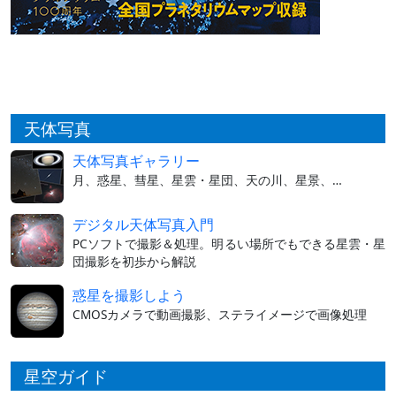
天体写真
天体写真ギャラリー
月、惑星、彗星、星雲・星団、天の川、星景、…
デジタル天体写真入門
PCソフトで撮影＆処理。明るい場所でもできる星雲・星
団撮影を初歩から解説
惑星を撮影しよう
CMOSカメラで動画撮影、ステライメージで画像処理
星空ガイド