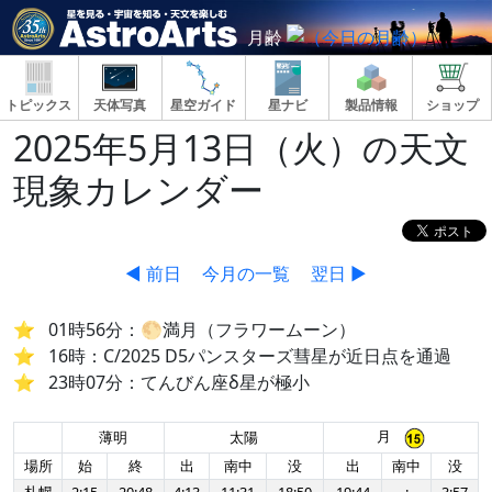
月齢
トピックス
天体写真
星空ガイド
星ナビ
製品情報
ショップ
2025年5月13日（火）の天文
現象カレンダー
◀ 前日
今月の一覧
翌日 ▶
01時56分：🌕満月（フラワームーン）
16時：C/2025 D5パンスターズ彗星が近日点を通過
23時07分：てんびん座δ星が極小
月
薄明
太陽
場所
始
終
出
南中
没
出
南中
没