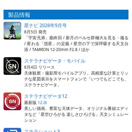
製品情報
星ナビ 2026年9月号
8月5日 発売
「宇宙兄弟」最終回 / 新月のペルセ群極大を見る・撮る
/ 変わる「惑星」の定義 / 星空の下で深呼吸する天文台
浴 / TAMRON 12-20mm F2.8 / ほか
ステラナビゲータ・モバイル
8月4日 リリース
天体観察・撮影用モバイルアプリ。高精度な計算とリッ
チな星図表示をスマートフォンで「いつでもどこでも、
ステラナビゲータ」
ステラナビゲータ12
最新版
12.0i
美しい描画、豊富な天体データ、オリジナル番組エディ
タなど「星空ひろがる 楽しさひろげる」天文シミュレー
ション
ステラショット3