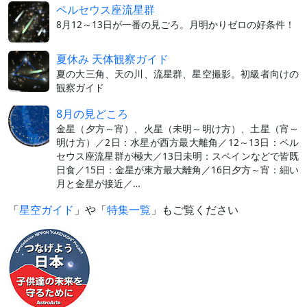
ペルセウス座流星群
8月12～13日が一番の見ごろ。月明かりゼロの好条件！
夏休み 天体観察ガイド
夏の大三角、天の川、流星群、星空撮影。初級者向けの
観察ガイド
8月の見どころ
金星（夕方～宵）、火星（未明～明け方）、土星（宵～
明け方）／2日：水星が西方最大離角／12～13日：ペル
セウス座流星群が極大／13日未明：スペインなどで皆既
日食／15日：金星が東方最大離角／16日夕方～宵：細い
月と金星が接近／…
「
星空ガイド
」や「
特集一覧
」もご覧ください