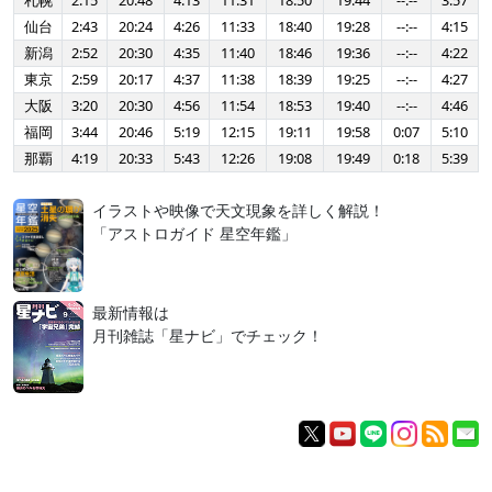
札幌
2:15
20:48
4:13
11:31
18:50
19:44
--:--
3:57
仙台
2:43
20:24
4:26
11:33
18:40
19:28
--:--
4:15
新潟
2:52
20:30
4:35
11:40
18:46
19:36
--:--
4:22
東京
2:59
20:17
4:37
11:38
18:39
19:25
--:--
4:27
大阪
3:20
20:30
4:56
11:54
18:53
19:40
--:--
4:46
福岡
3:44
20:46
5:19
12:15
19:11
19:58
0:07
5:10
那覇
4:19
20:33
5:43
12:26
19:08
19:49
0:18
5:39
イラストや映像で天文現象を詳しく解説！
「アストロガイド 星空年鑑」
最新情報は
月刊雑誌「星ナビ」でチェック！