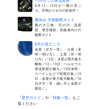
ペルセウス座流星群
8月12～13日が一番の見ご
ろ。月明かりゼロの好条件！
夏休み 天体観察ガイド
夏の大三角、天の川、流星
群、星空撮影。初級者向けの
観察ガイド
8月の見どころ
金星（夕方～宵）、火星（未
明～明け方）、土星（宵～明
け方）／2日：水星が西方最大
離角／12～13日：ペルセウス
座流星群が極大／13日未明：
スペインなどで皆既日食／15
日：金星が東方最大離角／16
日夕方～宵：細い月と金星が
接近／…
「
星空ガイド
」や「
特集一覧
」もご
覧ください