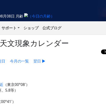
08月08日
月齢
サポート
ショップ
公式ブログ
）の天文現象カレンダー
前日
今月の一覧
翌日 ▶
近
（東京00°08′）
、5.8等）
00°41′）