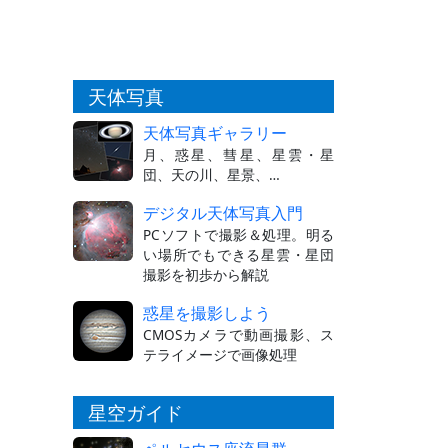
天体写真
天体写真ギャラリー
月、惑星、彗星、星雲・星
団、天の川、星景、…
デジタル天体写真入門
PCソフトで撮影＆処理。明る
い場所でもできる星雲・星団
撮影を初歩から解説
惑星を撮影しよう
CMOSカメラで動画撮影、ス
テライメージで画像処理
星空ガイド