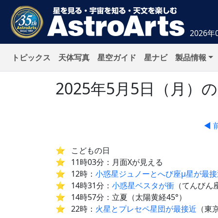
2026年
トピックス
天体写真
星空ガイド
星ナビ
製品情報
2025年5月5日（月
◀ 
こどもの日
11時03分：月面Xが見える
12時：
小惑星ジュノーとへび座μ星が最接
14時31分：
小惑星ベスタが衝
（てんびん座
14時57分：立夏（太陽黄経45°）
22時：
火星とプレセペ星団が最接近
（東京