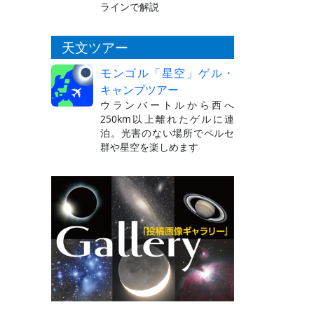
ラインで解説
天文ツアー
モンゴル「星空」ゲル・
キャンプツアー
ウランバートルから西へ
250km以上離れたゲルに連
泊。光害のない場所でペルセ
群や星空を楽しめます