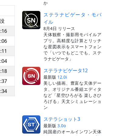
か
ステラナビゲータ・モバ
没
イル
8月4日 リリース
:16
天体観察・撮影用モバイルア
プリ。高精度な計算とリッチ
:06
な星図表示をスマートフォン
:11
で「いつでもどこでも、ステ
ラナビゲータ」
:04
ステラナビゲータ12
:18
最新版
12.0i
:37
美しい描画、豊富な天体デー
タ、オリジナル番組エディタ
:34
など「星空ひろがる 楽しさひ
ろげる」天文シミュレーショ
ン
ステラショット3
最新版
3.0o
純国産のオールインワン天体