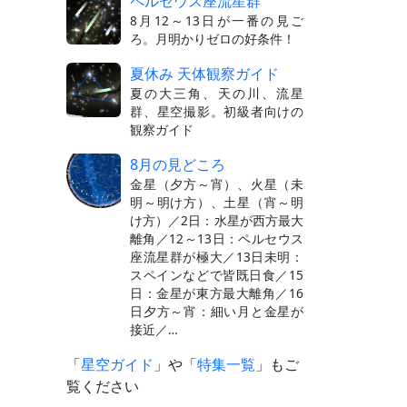
ペルセウス座流星群
8月12～13日が一番の見ご
ろ。月明かりゼロの好条件！
夏休み 天体観察ガイド
夏の大三角、天の川、流星
群、星空撮影。初級者向けの
観察ガイド
8月の見どころ
金星（夕方～宵）、火星（未
明～明け方）、土星（宵～明
け方）／2日：水星が西方最大
離角／12～13日：ペルセウス
座流星群が極大／13日未明：
スペインなどで皆既日食／15
日：金星が東方最大離角／16
日夕方～宵：細い月と金星が
接近／…
「
星空ガイド
」や「
特集一覧
」もご
覧ください