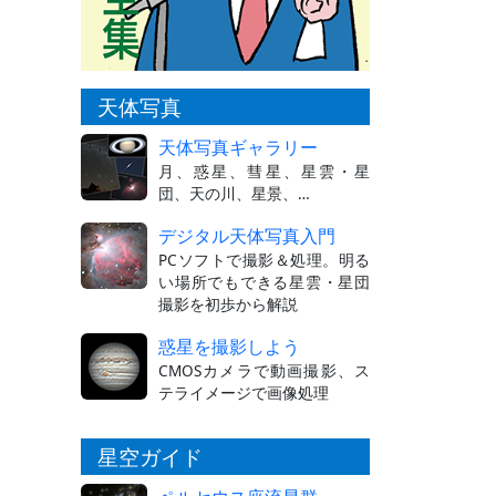
天体写真
天体写真ギャラリー
月、惑星、彗星、星雲・星
団、天の川、星景、…
デジタル天体写真入門
PCソフトで撮影＆処理。明る
い場所でもできる星雲・星団
撮影を初歩から解説
惑星を撮影しよう
CMOSカメラで動画撮影、ス
テライメージで画像処理
星空ガイド