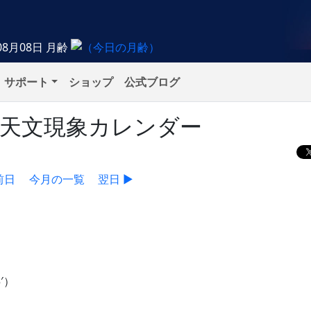
08月08日
月齢
サポート
ショップ
公式ブログ
）の天文現象カレンダー
前日
今月の一覧
翌日 ▶
′）