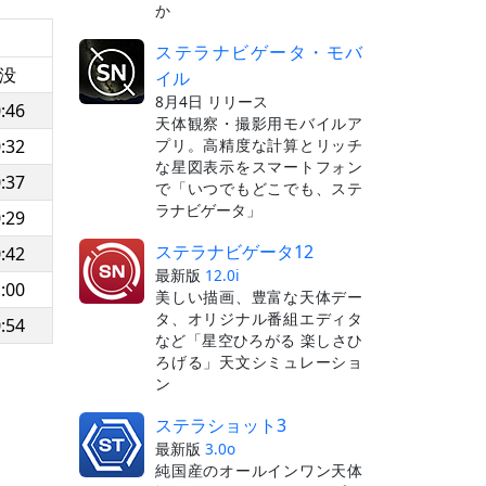
か
ステラナビゲータ・モバ
没
イル
8月4日 リリース
:46
天体観察・撮影用モバイルア
プリ。高精度な計算とリッチ
:32
な星図表示をスマートフォン
:37
で「いつでもどこでも、ステ
ラナビゲータ」
:29
ステラナビゲータ12
:42
最新版
12.0i
:00
美しい描画、豊富な天体デー
タ、オリジナル番組エディタ
:54
など「星空ひろがる 楽しさひ
ろげる」天文シミュレーショ
ン
ステラショット3
最新版
3.0o
純国産のオールインワン天体