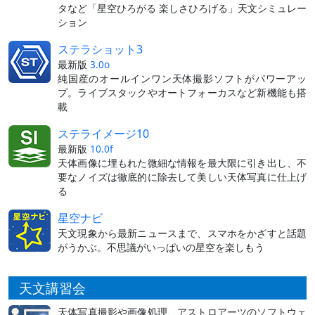
タなど「星空ひろがる 楽しさひろげる」天文シミュレー
ション
ステラショット3
最新版
3.0o
純国産のオールインワン天体撮影ソフトがパワーアッ
プ。ライブスタックやオートフォーカスなど新機能も搭
載
ステライメージ10
最新版
10.0f
天体画像に埋もれた微細な情報を最大限に引き出し、不
要なノイズは徹底的に除去して美しい天体写真に仕上げ
る
星空ナビ
天文現象から最新ニュースまで、スマホをかざすと話題
がうかぶ。不思議がいっぱいの星空を楽しもう
天文講習会
天体写真撮影や画像処理、アストロアーツのソフトウェ