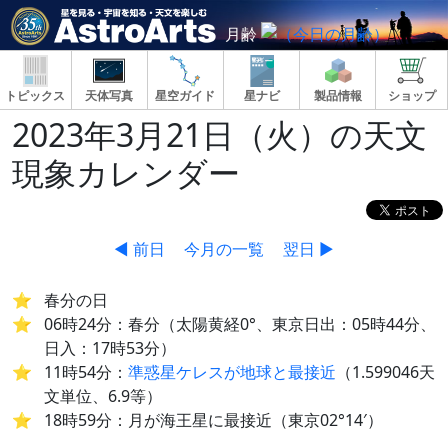
月齢
トピックス
天体写真
星空ガイド
星ナビ
製品情報
ショップ
2023年3月21日（火）の天文
現象カレンダー
◀ 前日
今月の一覧
翌日 ▶
春分の日
06時24分：春分（太陽黄経0°、東京日出：05時44分、
日入：17時53分）
11時54分：
準惑星ケレスが地球と最接近
（1.599046天
文単位、6.9等）
18時59分：月が海王星に最接近（東京02°14′）