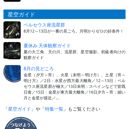
星空ガイド
ペルセウス座流星群
8月12～13日が一番の見ごろ。月明かりゼロの好条件！
夏休み 天体観察ガイド
夏の大三角、天の川、流星群、星空撮影。初級者向けの
観察ガイド
8月の見どころ
金星（夕方～宵）、火星（未明～明け方）、土星（宵～
明け方）／2日：水星が西方最大離角／12～13日：ペル
セウス座流星群が極大／13日未明：スペインなどで皆既
日食／15日：金星が東方最大離角／16日夕方～宵：細い
月と金星が接近／…
「
星空ガイド
」や「
特集一覧
」もご覧ください