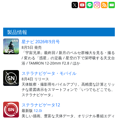
製品情報
星ナビ 2026年9月号
8月5日 発売
「宇宙兄弟」最終回 / 新月のペルセ群極大を見る・撮る
/ 変わる「惑星」の定義 / 星空の下で深呼吸する天文台
浴 / TAMRON 12-20mm F2.8 / ほか
ステラナビゲータ・モバイル
8月4日 リリース
天体観察・撮影用モバイルアプリ。高精度な計算とリッ
チな星図表示をスマートフォンで「いつでもどこでも、
ステラナビゲータ」
ステラナビゲータ12
最新版
12.0i
美しい描画、豊富な天体データ、オリジナル番組エディ