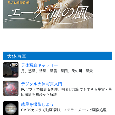
天体写真
天体写真ギャラリー
月、惑星、彗星、星雲・星団、天の川、星景、…
デジタル天体写真入門
PCソフトで撮影＆処理。明るい場所でもできる星雲・星
団撮影を初歩から解説
惑星を撮影しよう
CMOSカメラで動画撮影、ステライメージで画像処理