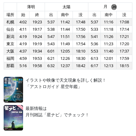
月
薄明
太陽
場所
始
終
出
南中
没
出
南中
没
札幌
4:02
19:23
5:37
11:42
17:48
5:37
11:16
17:08
仙台
4:11
19:17
5:38
11:44
17:50
5:33
11:18
17:14
新潟
4:19
19:24
5:47
11:51
17:56
5:41
11:26
17:21
東京
4:19
19:19
5:43
11:49
17:54
5:36
11:23
17:20
大阪
4:37
19:34
6:01
12:05
18:10
5:53
11:40
17:37
福岡
4:59
19:53
6:21
12:26
18:30
6:13
12:01
17:59
那覇
5:16
19:58
6:32
12:37
18:42
6:17
12:13
18:15
イラストや映像で天文現象を詳しく解説！
「アストロガイド 星空年鑑」
最新情報は
月刊雑誌「星ナビ」でチェック！