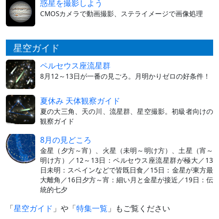
惑星を撮影しよう
CMOSカメラで動画撮影、ステライメージで画像処理
星空ガイド
ペルセウス座流星群
8月12～13日が一番の見ごろ。月明かりゼロの好条件！
夏休み 天体観察ガイド
夏の大三角、天の川、流星群、星空撮影。初級者向けの
観察ガイド
8月の見どころ
金星（夕方～宵）、火星（未明～明け方）、土星（宵～
明け方）／12～13日：ペルセウス座流星群が極大／13
日未明：スペインなどで皆既日食／15日：金星が東方最
大離角／16日夕方～宵：細い月と金星が接近／19日：伝
統的七夕
「
星空ガイド
」や「
特集一覧
」もご覧ください