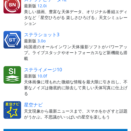
最新版
12.0i
美しい描画、豊富な天体データ、オリジナル番組エディ
タなど「星空ひろがる 楽しさひろげる」天文シミュレー
ション
ステラショット3
最新版
3.0o
純国産のオールインワン天体撮影ソフトがパワーアッ
プ。ライブスタックやオートフォーカスなど新機能も搭
載
ステライメージ10
最新版
10.0f
天体画像に埋もれた微細な情報を最大限に引き出し、不
要なノイズは徹底的に除去して美しい天体写真に仕上げ
る
星空ナビ
天文現象から最新ニュースまで、スマホをかざすと話題
がうかぶ。不思議がいっぱいの星空を楽しもう