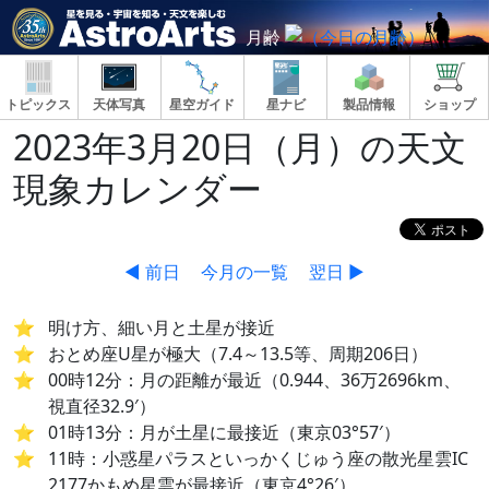
月齢
トピックス
天体写真
星空ガイド
星ナビ
製品情報
ショップ
2023年3月20日（月）の天文
現象カレンダー
◀ 前日
今月の一覧
翌日 ▶
明け方、細い月と土星が接近
おとめ座U星が極大（7.4～13.5等、周期206日）
00時12分：月の距離が最近（0.944、36万2696km、
視直径32.9′）
01時13分：月が土星に最接近（東京03°57′）
11時：小惑星パラスといっかくじゅう座の散光星雲IC
2177かもめ星雲が最接近（東京4°26′）