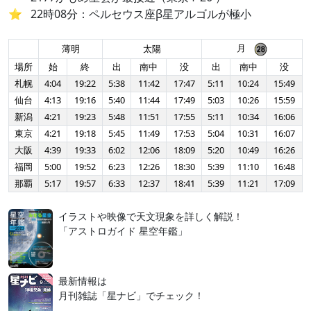
22時08分：ペルセウス座β星アルゴルが極小
月
薄明
太陽
場所
始
終
出
南中
没
出
南中
没
札幌
4:04
19:22
5:38
11:42
17:47
5:11
10:24
15:49
仙台
4:13
19:16
5:40
11:44
17:49
5:03
10:26
15:59
新潟
4:21
19:23
5:48
11:51
17:55
5:11
10:34
16:06
東京
4:21
19:18
5:45
11:49
17:53
5:04
10:31
16:07
大阪
4:39
19:33
6:02
12:06
18:09
5:20
10:49
16:26
福岡
5:00
19:52
6:23
12:26
18:30
5:39
11:10
16:48
那覇
5:17
19:57
6:33
12:37
18:41
5:39
11:21
17:09
イラストや映像で天文現象を詳しく解説！
「アストロガイド 星空年鑑」
最新情報は
月刊雑誌「星ナビ」でチェック！