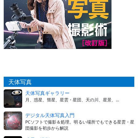
天体写真
天体写真ギャラリー
月、惑星、彗星、星雲・星団、天の川、星景、…
デジタル天体写真入門
PCソフトで撮影＆処理。明るい場所でもできる星雲・星
団撮影を初歩から解説