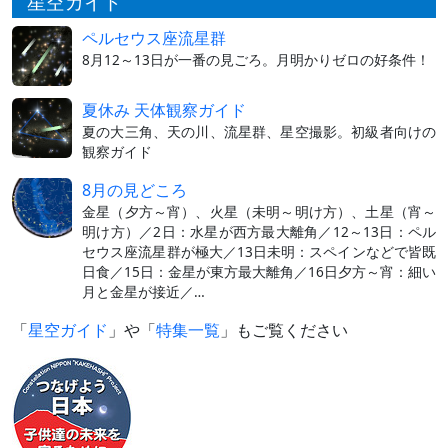
星空ガイド
ペルセウス座流星群
8月12～13日が一番の見ごろ。月明かりゼロの好条件！
夏休み 天体観察ガイド
夏の大三角、天の川、流星群、星空撮影。初級者向けの
観察ガイド
8月の見どころ
金星（夕方～宵）、火星（未明～明け方）、土星（宵～
明け方）／2日：水星が西方最大離角／12～13日：ペル
セウス座流星群が極大／13日未明：スペインなどで皆既
日食／15日：金星が東方最大離角／16日夕方～宵：細い
月と金星が接近／…
「
星空ガイド
」や「
特集一覧
」もご覧ください