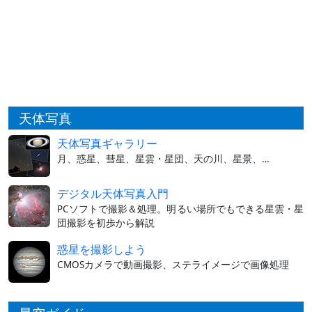
天体写真
天体写真ギャラリー
月、惑星、彗星、星雲・星団、天の川、星景、…
デジタル天体写真入門
PCソフトで撮影＆処理。明るい場所でもできる星雲・星
団撮影を初歩から解説
惑星を撮影しよう
CMOSカメラで動画撮影、ステライメージで画像処理