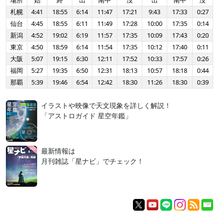
場所
始
終
出
南中
没
出
南中
没
札幌
4:41
18:55
6:14
11:47
17:21
9:43
17:33
0:27
仙台
4:45
18:55
6:11
11:49
17:28
10:00
17:35
0:14
新潟
4:52
19:02
6:19
11:57
17:35
10:09
17:43
0:20
東京
4:50
18:59
6:14
11:54
17:35
10:12
17:40
0:11
大阪
5:07
19:15
6:30
12:11
17:52
10:33
17:57
0:26
福岡
5:27
19:35
6:50
12:31
18:13
10:57
18:18
0:44
那覇
5:39
19:46
6:54
12:42
18:30
11:26
18:30
0:39
イラストや映像で天文現象を詳しく解説！
「アストロガイド 星空年鑑」
最新情報は
月刊雑誌「星ナビ」でチェック！