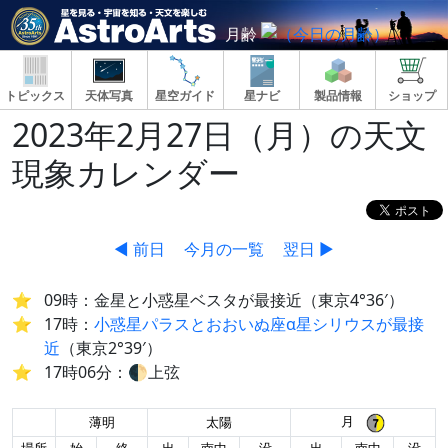
月齢
トピックス
天体写真
星空ガイド
星ナビ
製品情報
ショップ
2023年2月27日（月）の天文
現象カレンダー
◀ 前日
今月の一覧
翌日 ▶
09時：金星と小惑星ベスタが最接近（東京4°36′）
17時：
小惑星パラスとおおいぬ座α星シリウスが最接
近
（東京2°39′）
17時06分：🌓上弦
月
薄明
太陽