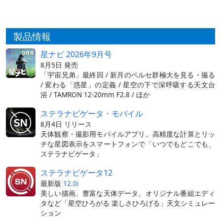
製品情報
星ナビ 2026年9月号
8月5日 発売
「宇宙兄弟」最終回 / 新月のペルセ群極大を見る・撮る
/ 変わる「惑星」の定義 / 星空の下で深呼吸する天文台
浴 / TAMRON 12-20mm F2.8 / ほか
ステラナビゲータ・モバイル
8月4日 リリース
天体観察・撮影用モバイルアプリ。高精度な計算とリッ
チな星図表示をスマートフォンで「いつでもどこでも、
ステラナビゲータ」
ステラナビゲータ12
最新版
12.0i
美しい描画、豊富な天体データ、オリジナル番組エディ
タなど「星空ひろがる 楽しさひろげる」天文シミュレー
ション