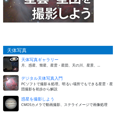
天体写真
天体写真ギャラリー
月、惑星、彗星、星雲・星団、天の川、星景、…
デジタル天体写真入門
PCソフトで撮影＆処理。明るい場所でもできる星雲・星
団撮影を初歩から解説
惑星を撮影しよう
CMOSカメラで動画撮影、ステライメージで画像処理