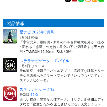
製品情報
星ナビ 2026年9月号
8月5日 発売
「宇宙兄弟」最終回 / 新月のペルセ群極大を見る・撮る
/ 変わる「惑星」の定義 / 星空の下で深呼吸する天文台
浴 / TAMRON 12-20mm F2.8 / ほか
ステラナビゲータ・モバイル
8月4日 リリース
天体観察・撮影用モバイルアプリ。高精度な計算とリッ
チな星図表示をスマートフォンで「いつでもどこでも、
ステラナビゲータ」
ステラナビゲータ12
最新版
12.0i
美しい描画、豊富な天体データ、オリジナル番組エディ
タなど「星空ひろがる 楽しさひろげる」天文シミュレー