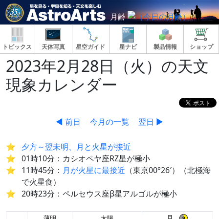
月齢
トピックス
天体写真
星空ガイド
星ナビ
製品情報
ショップ
2023年2月28日（火）の天文
現象カレンダー
◀ 前日
今月の一覧
翌日 ▶
夕方～翌未明、月と火星が接近
01時10分：カシオペヤ座RZ星が極小
11時45分：
月が火星に最接近
（東京00°26′）（北極海
で火星食）
20時23分：ペルセウス座β星アルゴルが極小
月
薄明
太陽