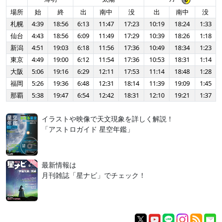
場所
始
終
出
南中
没
出
南中
没
札幌
4:39
18:56
6:13
11:47
17:23
10:19
18:24
1:33
仙台
4:43
18:56
6:09
11:49
17:29
10:39
18:26
1:18
新潟
4:51
19:03
6:18
11:56
17:36
10:49
18:34
1:23
東京
4:49
19:00
6:12
11:54
17:36
10:53
18:31
1:14
大阪
5:06
19:16
6:29
12:11
17:53
11:14
18:48
1:28
福岡
5:26
19:36
6:48
12:31
18:14
11:39
19:09
1:45
那覇
5:38
19:47
6:54
12:42
18:31
12:10
19:21
1:37
イラストや映像で天文現象を詳しく解説！
「アストロガイド 星空年鑑」
最新情報は
月刊雑誌「星ナビ」でチェック！