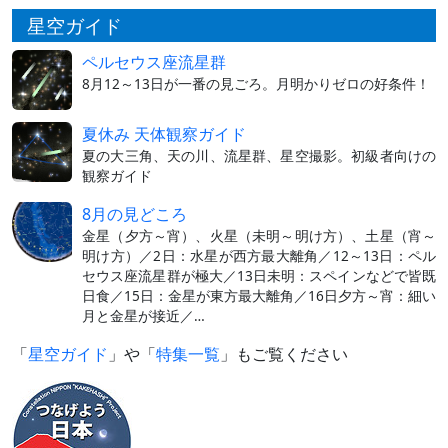
星空ガイド
ペルセウス座流星群
8月12～13日が一番の見ごろ。月明かりゼロの好条件！
夏休み 天体観察ガイド
夏の大三角、天の川、流星群、星空撮影。初級者向けの
観察ガイド
8月の見どころ
金星（夕方～宵）、火星（未明～明け方）、土星（宵～
明け方）／2日：水星が西方最大離角／12～13日：ペル
セウス座流星群が極大／13日未明：スペインなどで皆既
日食／15日：金星が東方最大離角／16日夕方～宵：細い
月と金星が接近／…
「
星空ガイド
」や「
特集一覧
」もご覧ください