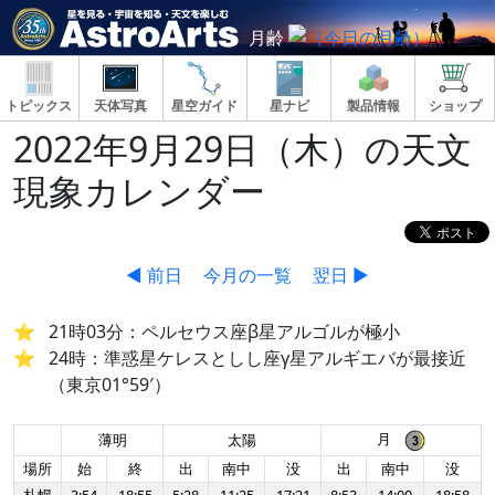
月齢
トピックス
天体写真
星空ガイド
星ナビ
製品情報
ショップ
2022年9月29日（木）の天文
現象カレンダー
◀ 前日
今月の一覧
翌日 ▶
21時03分：ペルセウス座β星アルゴルが極小
24時：準惑星ケレスとしし座γ星アルギエバが最接近
（東京01°59′）
月
薄明
太陽
場所
始
終
出
南中
没
出
南中
没