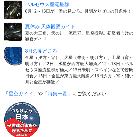
ペルセウス座流星群
8月12～13日が一番の見ごろ。月明かりゼロの好条件！
夏休み 天体観察ガイド
夏の大三角、天の川、流星群、星空撮影。初級者向けの
観察ガイド
8月の見どころ
金星（夕方～宵）、火星（未明～明け方）、土星（宵～
明け方）／2日：水星が西方最大離角／12～13日：ペル
セウス座流星群が極大／13日未明：スペインなどで皆既
日食／15日：金星が東方最大離角／16日夕方～宵：細い
月と金星が接近／…
「
星空ガイド
」や「
特集一覧
」もご覧ください