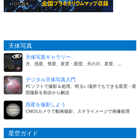
天体写真
天体写真ギャラリー
月、惑星、彗星、星雲・星団、天の川、星景、…
デジタル天体写真入門
PCソフトで撮影＆処理。明るい場所でもできる星雲・星
団撮影を初歩から解説
惑星を撮影しよう
CMOSカメラで動画撮影、ステライメージで画像処理
星空ガイド