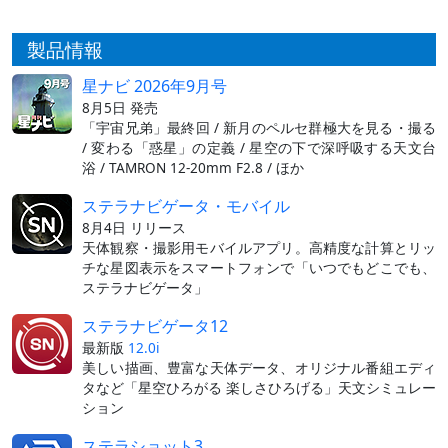
製品情報
星ナビ 2026年9月号
8月5日 発売
「宇宙兄弟」最終回 / 新月のペルセ群極大を見る・撮る
/ 変わる「惑星」の定義 / 星空の下で深呼吸する天文台
浴 / TAMRON 12-20mm F2.8 / ほか
ステラナビゲータ・モバイル
8月4日 リリース
天体観察・撮影用モバイルアプリ。高精度な計算とリッ
チな星図表示をスマートフォンで「いつでもどこでも、
ステラナビゲータ」
ステラナビゲータ12
最新版
12.0i
美しい描画、豊富な天体データ、オリジナル番組エディ
タなど「星空ひろがる 楽しさひろげる」天文シミュレー
ション
ステラショット3