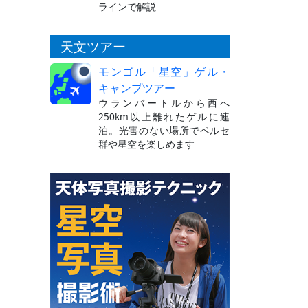
ラインで解説
天文ツアー
モンゴル「星空」ゲル・
キャンプツアー
ウランバートルから西へ
250km以上離れたゲルに連
泊。光害のない場所でペルセ
群や星空を楽しめます