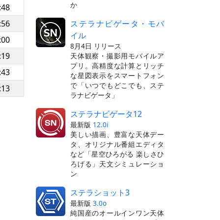
か
:48
ステラナビゲータ・モバ
:56
イル
:00
8月4日 リリース
:19
天体観察・撮影用モバイルア
プリ。高精度な計算とリッチ
:43
な星図表示をスマートフォン
で「いつでもどこでも、ステ
:13
ラナビゲータ」
ステラナビゲータ12
最新版
12.0i
美しい描画、豊富な天体デー
タ、オリジナル番組エディタ
など「星空ひろがる 楽しさひ
ろげる」天文シミュレーショ
ン
ステラショット3
最新版
3.0o
純国産のオールインワン天体