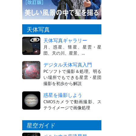
天体写真
天体写真ギャラリー
月、惑星、彗星、星雲・星
団、天の川、星景、…
デジタル天体写真入門
PCソフトで撮影＆処理。明る
い場所でもできる星雲・星団
撮影を初歩から解説
惑星を撮影しよう
CMOSカメラで動画撮影、ス
テライメージで画像処理
星空ガイド