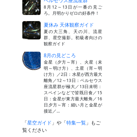
ペルセウス座流星群
8月12～13日が一番の見ご
ろ。月明かりゼロの好条件！
夏休み 天体観察ガイド
夏の大三角、天の川、流星
群、星空撮影。初級者向けの
観察ガイド
8月の見どころ
金星（夕方～宵）、火星（未
明～明け方）、土星（宵～明
け方）／2日：水星が西方最大
離角／12～13日：ペルセウス
座流星群が極大／13日未明：
スペインなどで皆既日食／15
日：金星が東方最大離角／16
日夕方～宵：細い月と金星が
接近／…
「
星空ガイド
」や「
特集一覧
」もご
覧ください