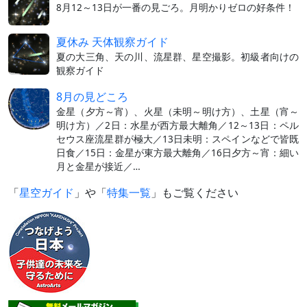
8月12～13日が一番の見ごろ。月明かりゼロの好条件！
夏休み 天体観察ガイド
夏の大三角、天の川、流星群、星空撮影。初級者向けの
観察ガイド
8月の見どころ
金星（夕方～宵）、火星（未明～明け方）、土星（宵～
明け方）／2日：水星が西方最大離角／12～13日：ペル
セウス座流星群が極大／13日未明：スペインなどで皆既
日食／15日：金星が東方最大離角／16日夕方～宵：細い
月と金星が接近／…
「
星空ガイド
」や「
特集一覧
」もご覧ください