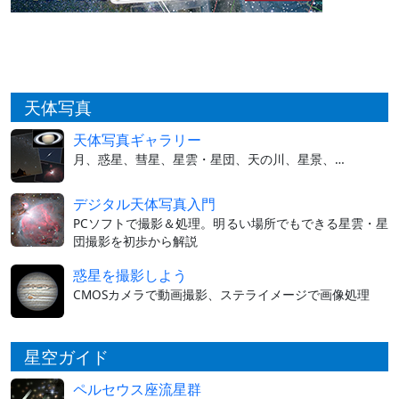
天体写真
天体写真ギャラリー
月、惑星、彗星、星雲・星団、天の川、星景、…
デジタル天体写真入門
PCソフトで撮影＆処理。明るい場所でもできる星雲・星
団撮影を初歩から解説
惑星を撮影しよう
CMOSカメラで動画撮影、ステライメージで画像処理
星空ガイド
ペルセウス座流星群