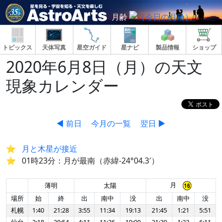
月齢
トピックス
天体写真
星空ガイド
星ナビ
製品情報
ショップ
2020年6月8日（月）の天文
現象カレンダー
◀ 前日
今月の一覧
翌日 ▶
月と木星が接近
01時23分：月が最南（赤緯-24°04.3′）
月
薄明
太陽
場所
始
終
出
南中
没
出
南中
没
札幌
1:40
21:28
3:55
11:34
19:13
21:45
1:21
5:51