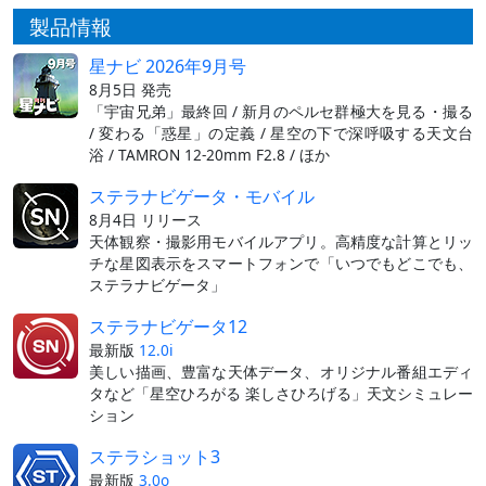
製品情報
星ナビ 2026年9月号
8月5日 発売
「宇宙兄弟」最終回 / 新月のペルセ群極大を見る・撮る
/ 変わる「惑星」の定義 / 星空の下で深呼吸する天文台
浴 / TAMRON 12-20mm F2.8 / ほか
ステラナビゲータ・モバイル
8月4日 リリース
天体観察・撮影用モバイルアプリ。高精度な計算とリッ
チな星図表示をスマートフォンで「いつでもどこでも、
ステラナビゲータ」
ステラナビゲータ12
最新版
12.0i
美しい描画、豊富な天体データ、オリジナル番組エディ
タなど「星空ひろがる 楽しさひろげる」天文シミュレー
ション
ステラショット3
最新版
3.0o