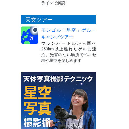
ラインで解説
天文ツアー
モンゴル「星空」ゲル・
キャンプツアー
ウランバートルから西へ
250km以上離れたゲルに連
泊。光害のない場所でペルセ
群や星空を楽しめます