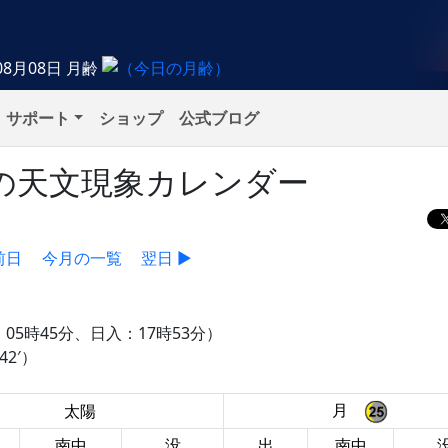
08月08日
月齢
サポート
ショップ
公式ブログ
金）の天文現象カレンダー
前日
今月の一覧
翌日 ▶
05時45分、日入：17時53分）
42′）
月
太陽
南中
没
出
南中