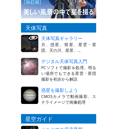
天体写真
天体写真ギャラリー
月、惑星、彗星、星雲・星
団、天の川、星景、…
デジタル天体写真入門
PCソフトで撮影＆処理。明る
い場所でもできる星雲・星団
撮影を初歩から解説
惑星を撮影しよう
CMOSカメラで動画撮影、ス
テライメージで画像処理
星空ガイド