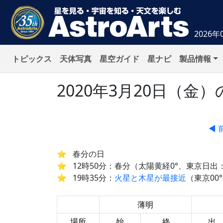
2026年
トピックス
天体写真
星空ガイド
星ナビ
製品情報
2020年3月20日（
◀ 
春分の日
12時50分：春分（太陽黄経0°、東京日出：
19時35分：
火星と木星が最接近
（東京00°
薄明
場所
始
終
出