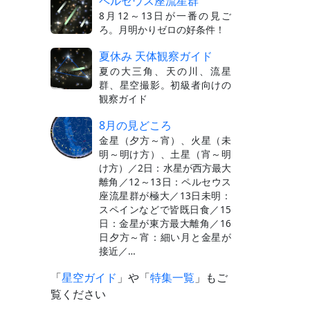
ペルセウス座流星群
8月12～13日が一番の見ご
ろ。月明かりゼロの好条件！
夏休み 天体観察ガイド
夏の大三角、天の川、流星
群、星空撮影。初級者向けの
観察ガイド
8月の見どころ
金星（夕方～宵）、火星（未
明～明け方）、土星（宵～明
け方）／2日：水星が西方最大
離角／12～13日：ペルセウス
座流星群が極大／13日未明：
スペインなどで皆既日食／15
日：金星が東方最大離角／16
日夕方～宵：細い月と金星が
接近／…
「
星空ガイド
」や「
特集一覧
」もご
覧ください