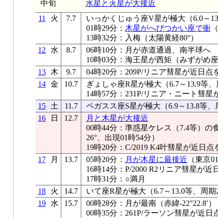
中旬
水星と火星が大接近
11
火
7.7
いっかくじゅう座V星が極大（6.0～13
01時29分：
木星がへびつかい座で衝
（
13時32分：入梅（太陽黄経80°）
12
水
8.7
06時10分：月が赤道通過、南半球へ
10時03分：海王星が西矩（みずがめ座、7
13
木
9.7
04時20分：209P/リニア彗星が近日点
14
金
10.7
ぎょしゃ座R星が極大（6.7～13.9等、
14時57分：231P/リニア・ニート彗
15
土
11.7
ペガスス座S星が極大（6.9～13.8等、
16
日
12.7
月と木星が大接近
00時44分：準惑星ケレス（7.4等）
26°、出現01時54分）
19時20分：C/2019 K4叶彗星が近日
17
月
13.7
05時20分：
月が木星に最接近
（東京01
16時14分：P/2000 R2リニア彗星が
17時31分：○満月
18
火
14.7
いて座R星が極大（6.7～13.0等、周期
19
水
15.7
00時28分：月が最南（赤緯-22°22.8′）
00時35分：261P/ラーソン彗星が近日