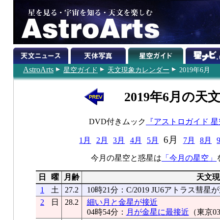
AstroArts
星空ガイド
天文現象カレンダー
2019年6月
2019年6月の天
DVD付きムック
『アストロガイド 
6月
1月
2月
3月
4月
5月
7月
8月
今月の星空と惑星は
「今月の星空」
日
曜
月齢
天文現
1
土
27.2
10時21分：C/2019 JU6アトラス彗
2
日
28.2
細い月と金星が接近
04時54分：
月が金星に最接近
（東京03