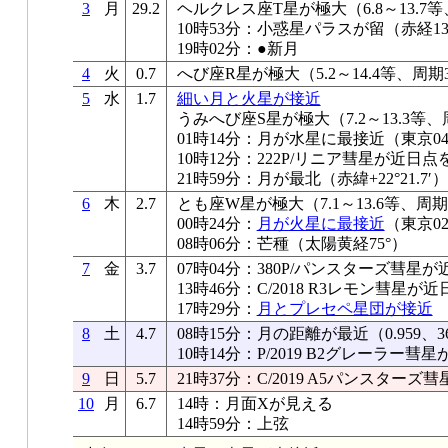
3
月
29.2
ヘルクレス座T星が極大（6.8～13.7等
10時53分：小惑星パラスが留（赤経13.
19時02分：●新月
4
火
0.7
へび座R星が極大（5.2～14.4等、周期
5
水
1.7
細い月と火星が接近
うみへび座S星が極大（7.2～13.3等、
01時14分：月が水星に最接近（東京04°
10時12分：222P/リニア彗星が近日点
21時59分：月が最北（赤緯+22°21.7′）
6
木
2.7
とも座W星が極大（7.1～13.6等、周期
00時24分：
月が火星に最接近
（東京02
08時06分：芒種（太陽黄経75°）
7
金
3.7
07時04分：380P/パンスターズ彗星
13時46分：C/2018 R3レモン彗星が
17時29分：
月とプレセペ星団が接近
8
土
4.7
08時15分：月の距離が最近（0.959、36
10時14分：P/2019 B2グレーラー
9
日
5.7
21時37分：C/2019 A5パンスター
10
月
6.7
14時：月面Xが見える
14時59分：上弦