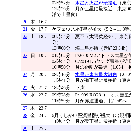
02時52分：
水星と火星が最接近
（東京0
12時56分：月が土星に最接近（東京0
洋で土星食）
20
木
16.7
21
金
17.7
ケフェウス座T星が極大（5.2～11.3等
22
土
18.7
00時54分：夏至（太陽黄経90°、東京日
分）
13時00分：海王星が留（赤経23.34h）
23
日
19.7
01時02分：P/2019 M2アトラス彗
02時54分：C/2019 K5ヤング彗星が
16時50分：月の距離が最遠（1.054、40
24
月
20.7
08時16分：
水星が東方最大離角
（25.
13時41分：月が海王星に最接近（東京03
25
火
21.7
18時46分：下弦
26
水
22.7
09時28分：P/1999 RO28ロニオス
11時59分：月が赤道通過、北半球へ
27
木
23.7
28
金
24.7
6月うしかい座流星群が極大（出現期
11時34分：月が天王星に最接近（東京04
29
土
25.7