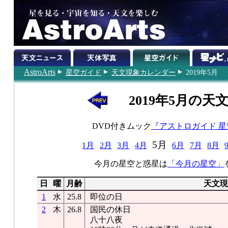
AstroArts
星空ガイド
天文現象カレンダー
2019年5月
2019年5月の天
DVD付きムック
『アストロガイド 
5月
1月
2月
3月
4月
6月
7月
8月
今月の星空と惑星は
「今月の星空」
日
曜
月齢
天文現
1
水
25.8
即位の日
2
木
26.8
国民の休日
八十八夜