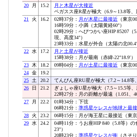
20
月
15.2
月と木星が大接近
ペガスス座R星が極大（6.9～13.8等、
21
火
16.2
02時37分：
月が木星に最接近
（東京00
16時59分：小満（太陽黄経60°）
02時29分：へびつかい座HIP 8520
現、高度34°）
23時33分：水星が外合（太陽の北00.4°、
22
水
17.2
月と土星が接近
15時38分：月が最南（赤緯-22°18.9′）
23
木
18.2
09時04分：
月が土星に最接近
（東京0
24
金
19.2
25
土
20.2
てんびん座RU星が極大（7.2～14.8等
26
日
21.2
ぎょしゃ座U星が極大（7.5～15.5等、
22時27分：月の距離が最遠（1.051、40
27
月
22.2
01時34分：下弦
06時21分：
準惑星ケレスが地球と最
28
火
23.2
06時15分：月が海王星に最接近（東京04
29
水
24.2
04時11分：うお座HIP 840（5.8
23°）
20時23分：
準惑星ケレスが衝
（さそり