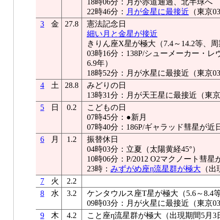
18時06分：月が赤道通過、北半球へ
22時46分：
月が金星に最接近
（東京03
3
金
27.8
憲法記念日
細い月と金星が接近
きりん座X星が極大（7.4～14.2等、周
03時16分：138P/シューメーカー
6.9年）
18時52分：月が水星に最接近（東京03°
4
土
28.8
みどりの日
13時31分：月が天王星に最接近（東京04
5
日
0.2
こどもの日
07時45分：●新月
07時40分：186P/ギャラッド彗星が近
6
月
1.2
振替休日
04時03分：立夏（太陽黄経45°）
10時06分：P/2012 O2マクノート
23時：
みずがめ座η流星群が極大
（出
7
火
2.2
8
水
3.2
ケンタウルス座T星が極大（5.6～8.4
09時03分：月が火星に最接近（東京03°
9
木
4.2
こと座η流星群が極大（出現期間5月3日