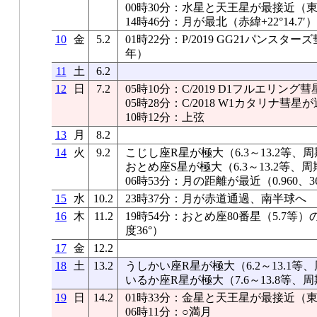
00時30分：水星と天王星が最接近（東京0
14時46分：月が最北（赤緯+22°14.7′）
10
金
5.2
01時22分：P/2019 GG21パンスタ
年）
11
土
6.2
12
日
7.2
05時10分：C/2019 D1フルエリン
05時28分：C/2018 W1カタリナ彗
10時12分：上弦
13
月
8.2
14
火
9.2
こじし座R星が極大（6.3～13.2等、周
おとめ座S星が極大（6.3～13.2等、周
06時53分：月の距離が最近（0.960、36
15
水
10.2
23時37分：月が赤道通過、南半球へ
16
木
11.2
19時54分：おとめ座80番星（5.7
度36°）
17
金
12.2
18
土
13.2
うしかい座R星が極大（6.2～13.1等、
いるか座R星が極大（7.6～13.8等、周
19
日
14.2
01時33分：金星と天王星が最接近（東京0
06時11分：○満月