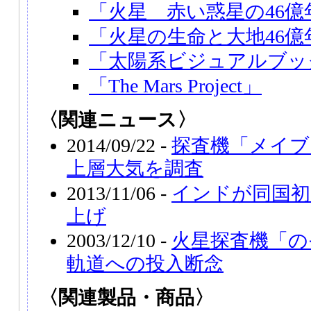
「火星 赤い惑星の46億
「火星の生命と大地46億
「太陽系ビジュアルブッ
「The Mars Project」
〈関連ニュース〉
2014/09/22 -
探査機「メイ
上層大気を調査
2013/11/06 -
インドが同国初
上げ
2003/12/10 -
火星探査機「の
軌道への投入断念
〈関連製品・商品〉