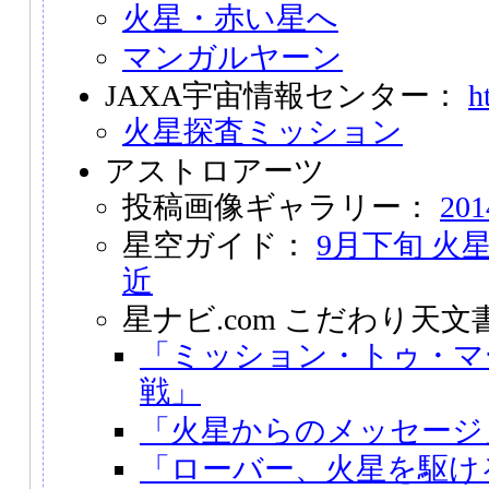
火星・赤い星へ
マンガルヤーン
JAXA宇宙情報センター：
h
火星探査ミッション
アストロアーツ
投稿画像ギャラリー：
20
星空ガイド：
9月下旬 火
近
星ナビ.com こだわり天文
「ミッション・トゥ・マ
戦」
「火星からのメッセージ
「ローバー、火星を駆け